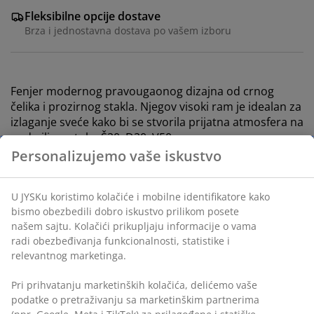
Fleksibilne opcije dostave
Brza i jednostavna dostava po vašem izboru
Fenjer modernog pravougaonog dizajna od crnog
čelika i prozirnog stakla. Njegov visoki ram je idealan za
izlaganje sveće kako bi se stvorila prijatna atmosfera na
podu ili na stolu. Š20xD20xV50 cm
Personalizujemo vaše iskustvo
Šifra artikla: 4912798
U JYSKu koristimo kolačiće i mobilne identifikatore kako
Označavanje
bismo obezbedili dobro iskustvo prilikom posete
našem sajtu. Kolačići prikupljaju informacije o vama
radi obezbeđivanja funkcionalnosti, statistike i
relevantnog marketinga.
Tehnički podaci
Pri prihvatanju marketinških kolačića, delićemo vaše
podatke o pretraživanju sa marketinškim partnerima