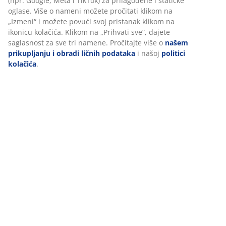
(npr. Google, Meta i TikTok) za prilagođene i statičke
Recenzije
oglase. Više o nameni možete pročitati klikom na
(
125
)
„Izmeni“ i možete povući svoj pristanak klikom na
ikonicu kolačića. Klikom na „Prihvati sve“, dajete
saglasnost za sve tri namene. Pročitajte više o
našem
prikupljanju i obradi ličnih podataka
i našoj
politici
Dostava
kolačića
.