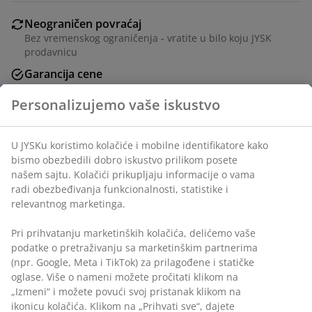
Neograničen povraćaj
Bez vremenskog ograničenja - vratite u bilo koju JYSK
prodavnicu
Garancija cene
30 dana garancija cene za sve proizvode
Fleksibilne opcije dostave
Brza i jednostavna dostava po vašem izboru
Personalizujemo vaše iskustvo
Svećnjak za male sveće od braon stakla sa
karakterističnom teksturisanom površinom koja
U JYSKu koristimo kolačiće i mobilne identifikatore kako
raspršuje svetlost kako bi stvorila topao, blagi sjaj.
bismo obezbedili dobro iskustvo prilikom posete našem
Ø10xV8 cm
sajtu. Kolačići prikupljaju informacije o vama radi
obezbeđivanja funkcionalnosti, statistike i relevantnog
marketinga.
Šifra artikla: 4912326
Pri prihvatanju marketinških kolačića, delićemo vaše
podatke o pretraživanju sa marketinškim partnerima (npr.