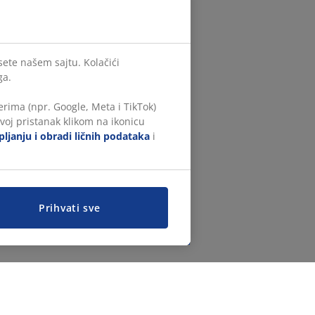
sete našem sajtu. Kolačići
ga.
rima (npr. Google, Meta i TikTok)
voj pristanak klikom na ikonicu
ljanju i obradi ličnih podataka
i
Prihvati sve