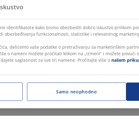
iskustvo
lne identifikatore kako bismo obezbedili dobro iskustvo prilikom po
di obezbeđivanja funkcionalnosti, statistike i relevantnog marketin
čića, delićemo vaše podatke o pretraživanju sa marketinškim partne
 Više o nameni možete pročitati klikom na „Izmeni“ i možete povući s
, dajete saglasnost za sve tri namene. Pročitajte više o
našem prikup
Samo neophodno