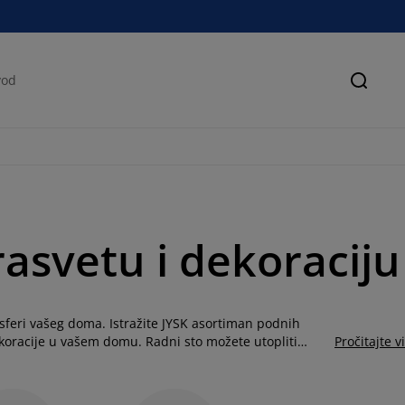
Pretra
rasvetu i dekoraciju
osferi vašeg doma. Istražite JYSK asortiman podnih
ekoracije u vašem domu. Radni sto možete utopliti
Pročitajte v
pa može biti najbolji saveznik. Ako niste sigurni
e, ili ih uparite po boji i materijalima.
svetlosti stvoriće toplu i opuštenu atmosferu dok