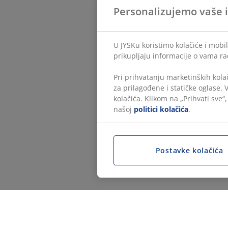
Personalizujemo vaše 
U JYSKu koristimo kolačiće i mobi
prikupljaju informacije o vama ra
Pri prihvatanju marketinških kola
za prilagođene i statičke oglase.
kolačića. Klikom na „Prihvati sve“
našoj
politici kolačića
.
Postavke kolačića