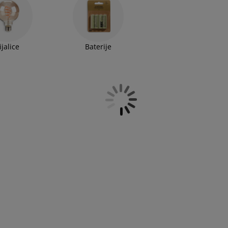
 lustera na ključnim mestima u vašoj trpezariji.
iti kao moderan komad dekoracije. Kako biste uvek imali
ijalice
Baterije