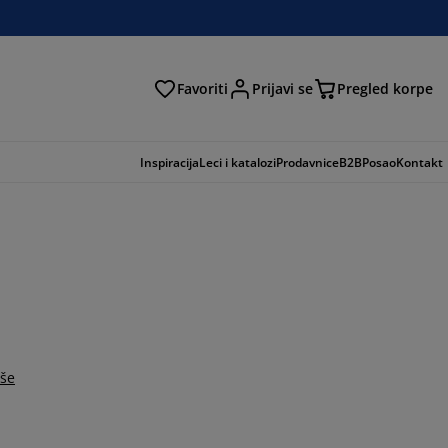
Favoriti
Prijavi se
Pregled korpe
ga
Inspiracija
Leci i katalozi
Prodavnice
B2B
Posao
Kontakt
iše