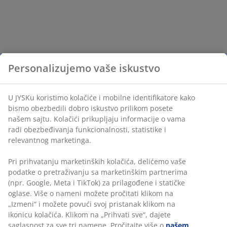
Personalizujemo vaše iskustvo
U JYSKu koristimo kolačiće i mobilne identifikatore kako
bismo obezbedili dobro iskustvo prilikom posete
našem sajtu. Kolačići prikupljaju informacije o vama
radi obezbeđivanja funkcionalnosti, statistike i
relevantnog marketinga.
Pri prihvatanju marketinških kolačića, delićemo vaše
podatke o pretraživanju sa marketinškim partnerima
(npr. Google, Meta i TikTok) za prilagođene i statičke
oglase. Više o nameni možete pročitati klikom na
„Izmeni“ i možete povući svoj pristanak klikom na
ikonicu kolačića. Klikom na „Prihvati sve“, dajete
saglasnost za sve tri namene. Pročitajte više o
našem