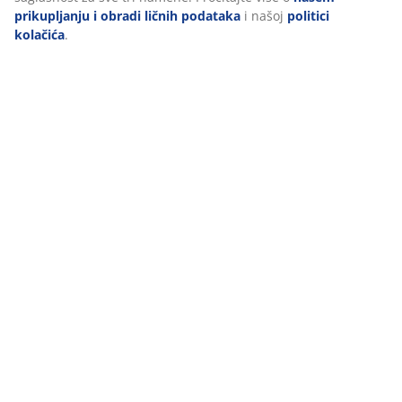
prikupljanju i obradi ličnih podataka
i našoj
politici
kolačića
.