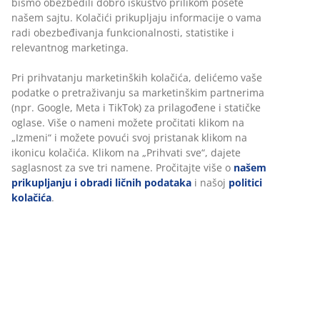
bismo obezbedili dobro iskustvo prilikom posete
našem sajtu. Kolačići prikupljaju informacije o vama
radi obezbeđivanja funkcionalnosti, statistike i
relevantnog marketinga.
Pri prihvatanju marketinških kolačića, delićemo vaše
podatke o pretraživanju sa marketinškim partnerima
(npr. Google, Meta i TikTok) za prilagođene i statičke
oglase. Više o nameni možete pročitati klikom na
„Izmeni“ i možete povući svoj pristanak klikom na
ikonicu kolačića. Klikom na „Prihvati sve“, dajete
saglasnost za sve tri namene. Pročitajte više o
našem
prikupljanju i obradi ličnih podataka
i našoj
politici
kolačića
.