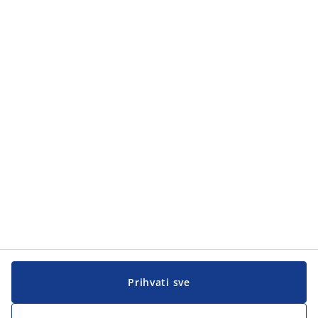
Kategorije
Kategorije
Korisnička služba
Korisnička služba
JYSK
JYSK
GLAVNA KANCELARIJA
Pratite JYSK
Prihvati sve