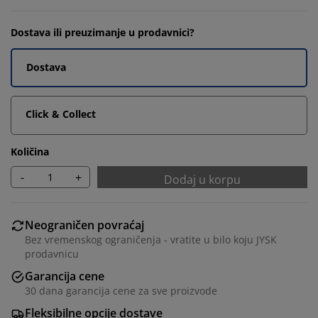
Dostava ili preuzimanje u prodavnici?
Dostava
Click & Collect
Količina
-
+
Dodaj u korpu
Neograničen povraćaj
Bez vremenskog ograničenja - vratite u bilo koju JYSK
prodavnicu
Garancija cene
30 dana garancija cene za sve proizvode
Fleksibilne opcije dostave