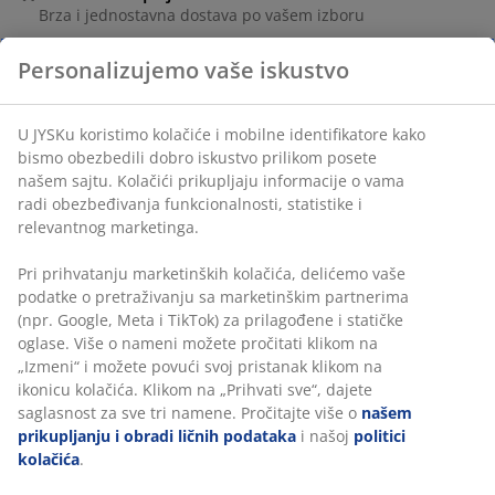
Brza i jednostavna dostava po vašem izboru
Personalizujemo vaše iskustvo
Šifra artikla: 5703400
U JYSKu koristimo kolačiće i mobilne identifikatore kako
bismo obezbedili dobro iskustvo prilikom posete
našem sajtu. Kolačići prikupljaju informacije o vama
Tehnički podaci
radi obezbeđivanja funkcionalnosti, statistike i
relevantnog marketinga.
Pri prihvatanju marketinških kolačića, delićemo vaše
Recenzije
podatke o pretraživanju sa marketinškim partnerima
(npr. Google, Meta i TikTok) za prilagođene i statičke
(
8
)
oglase. Više o nameni možete pročitati klikom na
„Izmeni“ i možete povući svoj pristanak klikom na
ikonicu kolačića. Klikom na „Prihvati sve“, dajete
Dostava
saglasnost za sve tri namene. Pročitajte više o
našem
prikupljanju i obradi ličnih podataka
i našoj
politici
kolačića
.