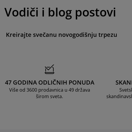
Vodiči i blog postovi
Kreirajte svečanu novogodišnju trpezu
47 GODINA ODLIČNIH PONUDA
SKAN
Više od 3600 prodavnica u 49 država
Svets
širom sveta.
skandinavs