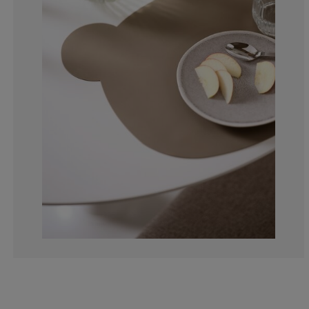
0%
20%
0%