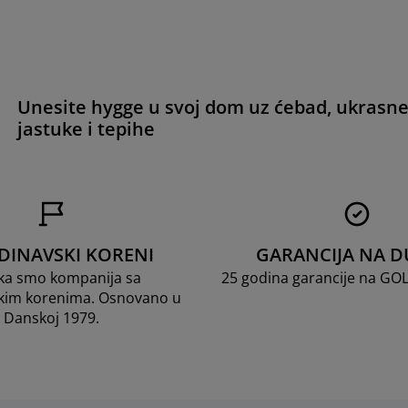
Unesite hygge u svoj dom uz ćebad, ukrasn
jastuke i tepihe
DINAVSKI KORENI
GARANCIJA NA D
ka smo kompanija sa
25 godina garancije na GO
kim korenima. Osnovano u
Danskoj 1979.