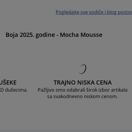
Pogledajte sve vodiče i blog posto
e
Boja 2025. godine - Mocha Mousse
UŠEKE
TRAJNO NISKA CENA
LD dušecima.
Pažljivo smo odabrali širok izbor artikala
sa svakodnevno niskom cenom.