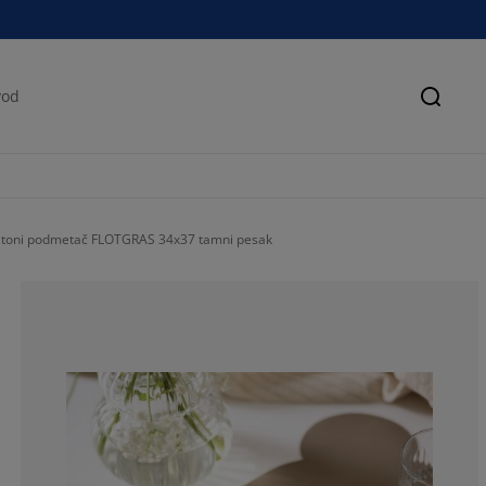
Pretra
Stoni podmetač FLOTGRAS 34x37 tamni pesak
80%
0%