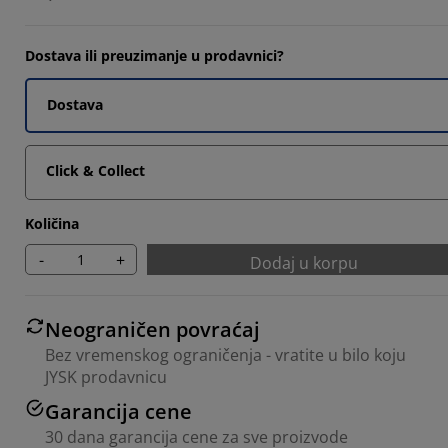
Dostava ili preuzimanje u prodavnici?
Dostava
Click & Collect
Količina
-
+
Dodaj u korpu
Neograničen povraćaj
Bez vremenskog ograničenja - vratite u bilo koju
JYSK prodavnicu
Garancija cene
30 dana garancija cene za sve proizvode