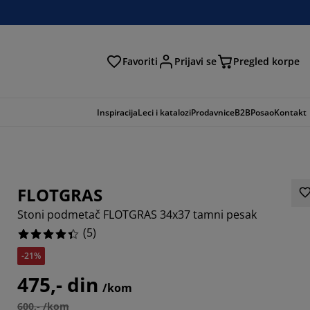
Favoriti
Prijavi se
Pregled korpe
ga
Inspiracija
Leci i katalozi
Prodavnice
B2B
Posao
Kontakt
FLOTGRAS
Stoni podmetač FLOTGRAS 34x37 tamni pesak
(
5
)
-21%
475,- din
/kom
600,- /kom