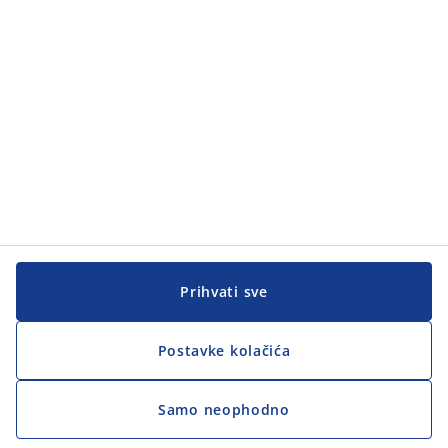
Korisnička služba
Korisnička služba
JYSK
JYSK
GLAVNA KANCELARIJA
Pratite JYSK