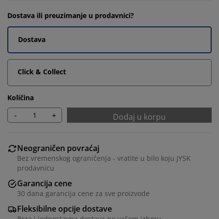
Dostava ili preuzimanje u prodavnici?
Dostava
Click & Collect
Količina
-
+
Dodaj u korpu
Neograničen povraćaj
Bez vremenskog ograničenja - vratite u bilo koju JYSK
prodavnicu
Garancija cene
30 dana garancija cene za sve proizvode
Fleksibilne opcije dostave
Brza i jednostavna dostava po vašem izboru