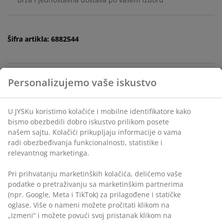
Šifra artikla: 6882544
Tehnički podaci
Recenzije
(
9
)
Personalizujemo vaše iskustvo
Dostava
U JYSKu koristimo kolačiće i mobilne identifikatore kako bismo
obezbedili dobro iskustvo prilikom posete našem sajtu.
Kolačići prikupljaju informacije o vama radi obezbeđivanja