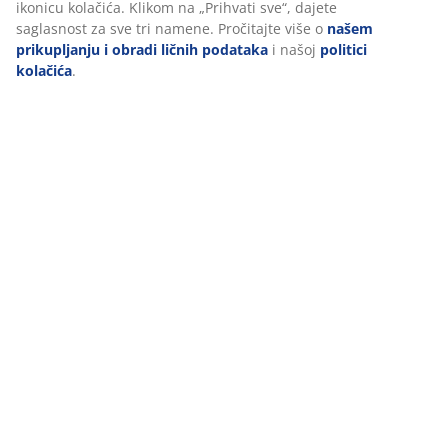
funkcionalnosti, statistike i relevantnog marketinga.
Pri prihvatanju marketinških kolačića, delićemo vaše podatke o
pretraživanju sa marketinškim partnerima (npr. Google, Meta i
TikTok) za prilagođene i statičke oglase. Više o nameni možete
pročitati klikom na „Izmeni“ i možete povući svoj pristanak
klikom na ikonicu kolačića. Klikom na „Prihvati sve“, dajete
saglasnost za sve tri namene. Pročitajte više o
našem
prikupljanju i obradi ličnih podataka
i našoj
politici kolačića
.