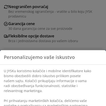
Neograničen povraćaj
Bez vremenskog ograničenja - vratite u bilo koju JYSK
prodavnicu
Garancija cene
30 dana garancija cene za sve proizvode
Fleksibilne opcije dostave
Brza i jednostavna dostava po vašem izboru
Masivna borovina i medijapan. Š40xV175xDub40 cm
Šifra artikla: 3690414
Uputstvo za montažu
Tehnički podaci