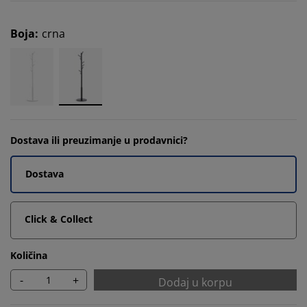
Boja
:
crna
Dostava ili preuzimanje u prodavnici?
Dostava
Click & Collect
Količina
-
+
Dodaj u korpu