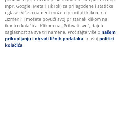
Recenzije
(
184
)
Dostava