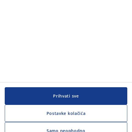
Kategorije
Korisnička služba
Korisnička služba
JYSK
JYSK
GLAVNA KANCELARIJA
Pratite JYSK
Prihvati sve
Postavke kolačića
Samo neophodno