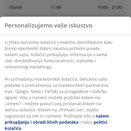
Utorak
11
.
08
10:00 - 21:00
Sreda
12
.
08
10:00 - 21:00
Personalizujemo vaše iskustvo
četvrtak
13
.
08
10:00 - 21:00
U JYSKu koristimo kolačiće i mobilne identifikatore kako
bismo obezbedili dobro iskustvo prilikom posete
našem sajtu. Kolačići prikupljaju informacije o vama
Petak
14
.
08
10:00 - 21:00
radi obezbeđivanja funkcionalnosti, statistike i
relevantnog marketinga.
Subota
15
.
08
10:00 - 17:00
Pri prihvatanju marketinških kolačića, delićemo vaše
podatke o pretraživanju sa marketinškim partnerima
Kontakt
(npr. Google, Meta i TikTok) za prilagođene i statičke
oglase. Više o nameni možete pročitati klikom na
KORISNIČKA SLUŽBA
„Izmeni“ i možete povući svoj pristanak klikom na
ikonicu kolačića. Klikom na „Prihvati sve“, dajete
saglasnost za sve tri namene. Pročitajte više o
našem
prikupljanju i obradi ličnih podataka
i našoj
politici
kolačića
.