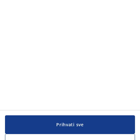
Kategorije
Kategorije
Korisnička služba
Korisnička služba
JYSK
JYSK
GLAVNA KANCELARIJA
Pratite JYSK
Prihvati sve