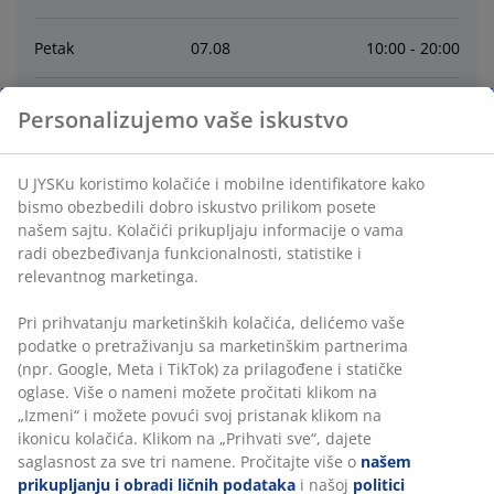
Petak
07
.
08
10:00 - 20:00
Subota
08
.
08
10:00 - 17:00
Personalizujemo vaše iskustvo
Nedelja
09
.
08
Zatvoreno
U JYSKu koristimo kolačiće i mobilne identifikatore kako
bismo obezbedili dobro iskustvo prilikom posete
Ponedeljak
10
.
08
10:00 - 20:00
našem sajtu. Kolačići prikupljaju informacije o vama
radi obezbeđivanja funkcionalnosti, statistike i
relevantnog marketinga.
Utorak
11
.
08
10:00 - 20:00
Pri prihvatanju marketinških kolačića, delićemo vaše
Sreda
12
.
08
10:00 - 20:00
podatke o pretraživanju sa marketinškim partnerima
(npr. Google, Meta i TikTok) za prilagođene i statičke
oglase. Više o nameni možete pročitati klikom na
„Izmeni“ i možete povući svoj pristanak klikom na
Kontakt
ikonicu kolačića. Klikom na „Prihvati sve“, dajete
saglasnost za sve tri namene. Pročitajte više o
našem
KORISNIČKA SLUŽBA
prikupljanju i obradi ličnih podataka
i našoj
politici