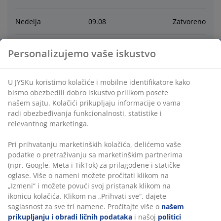
Nedelja
09
.
08
Zatvoreno
Ponedeljak
10
.
08
9:00 - 20:00
Personalizujemo vaše iskustvo
Utorak
11
.
08
9:00 - 20:00
U JYSKu koristimo kolačiće i mobilne identifikatore kako
bismo obezbedili dobro iskustvo prilikom posete
Sreda
12
.
08
9:00 - 20:00
našem sajtu. Kolačići prikupljaju informacije o vama
radi obezbeđivanja funkcionalnosti, statistike i
relevantnog marketinga.
četvrtak
13
.
08
9:00 - 20:00
Pri prihvatanju marketinških kolačića, delićemo vaše
Petak
14
.
08
9:00 - 20:00
podatke o pretraživanju sa marketinškim partnerima
(npr. Google, Meta i TikTok) za prilagođene i statičke
oglase. Više o nameni možete pročitati klikom na
„Izmeni“ i možete povući svoj pristanak klikom na
Kontakt
ikonicu kolačića. Klikom na „Prihvati sve“, dajete
saglasnost za sve tri namene. Pročitajte više o
našem
KORISNIČKA SLUŽBA
prikupljanju i obradi ličnih podataka
i našoj
politici