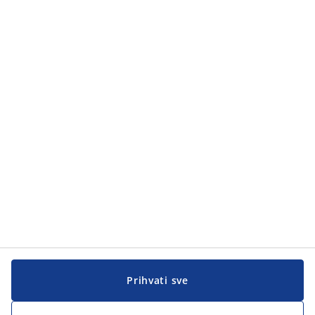
Kategorije
Kategorije
Korisnička služba
Korisnička služba
JYSK
JYSK
GLAVNA KANCELARIJA
Pratite JYSK
Prihvati sve