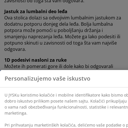
zavisnosti od toga šta vam odgovara.
Jastuk za lumbalni deo leđa
Ova stolica dolazi sa odvojivim lumbalnim jastukom za
dodatnu potporu donjeg dela leđa. Bolja lumbalna
potpora može pomoći u poboljšanju držanja i
smanjenju naprezanja leđa. Možete ga lako podesiti ili
potpuno skinuti u zavisnosti od toga šta vam najviše
odgovara.
1D podesivi nasloni za ruke
Možete ih pomerati gore ili dole kako bi odgovarali
vašoj visini i načinu na koji volite da sedite.
Podesivi naslon za leđa
Podesivi naslon za leđa olakšava pronalaženje ugla koji
vam najbolje odgovara. Spustite/nagnite naslon kada
želite da se opustite i pomerite ga u uspravan položaj
kada je vreme da se fokusirate, bilo dok igrate igricu ili
radite. Možete zaključati naslon u željeni položaj.
Klizni nagibni mehanizam