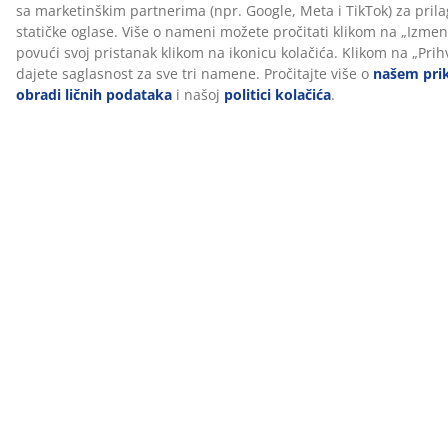
Klizni nagibni mehanizam omogućava da se sedište i
naslon blago nagnu unazad kako bi se pomerali sa
vama kada se naslonite. Ovo podržava vaše prirodno
kretanje tako da možete udobno sedeti duže vreme.
Takođe možete povećati ili smanjiti otpor kliznog
mehanizma da biste promenili napor koji vam je
potreban da se naslonite.
Zaključavanje naslona u različitim položajima
Možete zaključati klizni nagibni mehanizam u različitim
uglovima nagiba (položajima). Zaključajte sedište pod
uglom da biste sedeli opušteno ili ga zaključajte u
uspravnom položaju za pravo, stabilno držanje.
Podesiva visina
Podesite visinu stolice tako da odgovara vašoj visini i
načinu na koji volite da sedite. Sedite udobno duže
vreme tako što ćete pustiti stopala da vam odmaraju
ravno na podu i poravnati ruke sa stolom.
Sigurnosni točkići