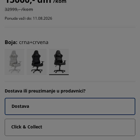
/kom
32999,- /kom
Ponuda važi do: 11.08.2026
Boja
:
crna+crvena
Dostava ili preuzimanje u prodavnici?
Dostava
Click & Collect