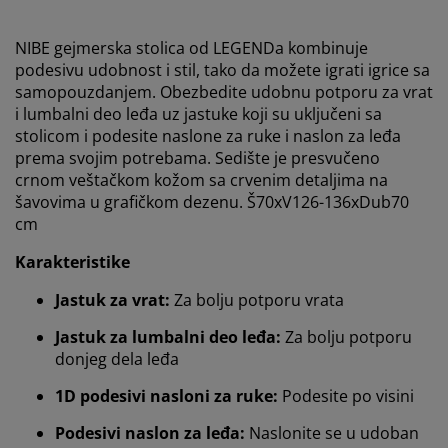
NIBE gejmerska stolica od LEGENDa kombinuje
podesivu udobnost i stil, tako da možete igrati igrice sa
samopouzdanjem. Obezbedite udobnu potporu za vrat
i lumbalni deo leđa uz jastuke koji su uključeni sa
stolicom i podesite naslone za ruke i naslon za leđa
prema svojim potrebama. Sedište je presvučeno
crnom veštačkom kožom sa crvenim detaljima na
šavovima u grafičkom dezenu. Š70xV126-136xDub70
cm
Karakteristike
Jastuk za vrat:
Za bolju potporu vrata
Jastuk za lumbalni deo leđa:
Za bolju potporu
donjeg dela leđa
1D podesivi nasloni za ruke:
Podesite po visini
Podesivi naslon za leđa:
Naslonite se u udoban