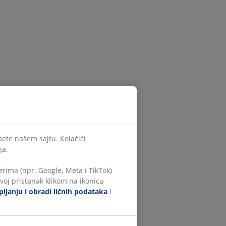
sete našem sajtu. Kolačići
ga.
rima (npr. Google, Meta i TikTok)
voj pristanak klikom na ikonicu
ljanju i obradi ličnih podataka
i