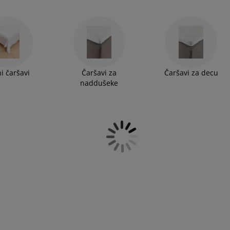
i čaršavi
Čaršavi za
Čaršavi za decu
naddušeke