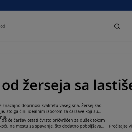
Pretra
od žerseja sa lasti
e značajno doprinosi kvalitetu vašeg sna. Žersej kao
e, što ga čini idealnim izborom za čaršave koji su
nja.
ju da će čaršav ostati čvrsto pričvršćen za dušek tokom
koću na mestu za spavanje, što dodatno poboljšava
Pročitajte v
a sa lastišem takođe pridonose estetici vaše spavaće