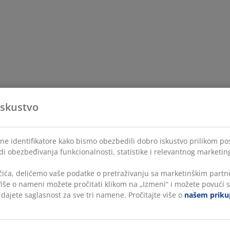
iskustvo
lne identifikatore kako bismo obezbedili dobro iskustvo prilikom po
di obezbeđivanja funkcionalnosti, statistike i relevantnog marketin
čića, delićemo vaše podatke o pretraživanju sa marketinškim partne
 Više o nameni možete pročitati klikom na „Izmeni“ i možete povući s
, dajete saglasnost za sve tri namene. Pročitajte više o
našem prikup