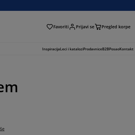
Favoriti
Prijavi se
Pregled korpe
ga
Inspiracija
Leci i katalozi
Prodavnice
B2B
Posao
Kontakt
šem
iše