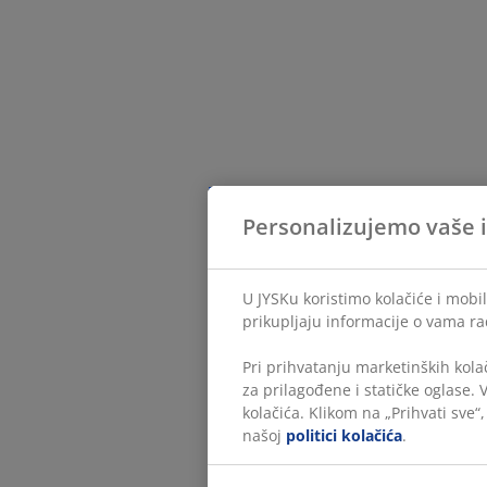
Personalizujemo vaše 
U JYSKu koristimo kolačiće i mobi
prikupljaju informacije o vama ra
Pri prihvatanju marketinških kola
za prilagođene i statičke oglase.
kolačića. Klikom na „Prihvati sve“
našoj
politici kolačića
.