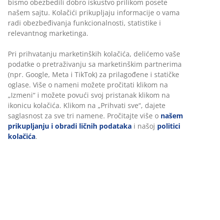
bismo obezbedili dobro iskustvo prilikom posete
našem sajtu. Kolačići prikupljaju informacije o vama
radi obezbeđivanja funkcionalnosti, statistike i
relevantnog marketinga.
Pri prihvatanju marketinških kolačića, delićemo vaše
podatke o pretraživanju sa marketinškim partnerima
(npr. Google, Meta i TikTok) za prilagođene i statičke
oglase. Više o nameni možete pročitati klikom na
„Izmeni“ i možete povući svoj pristanak klikom na
ikonicu kolačića. Klikom na „Prihvati sve“, dajete
saglasnost za sve tri namene. Pročitajte više o
našem
prikupljanju i obradi ličnih podataka
i našoj
politici
kolačića
.