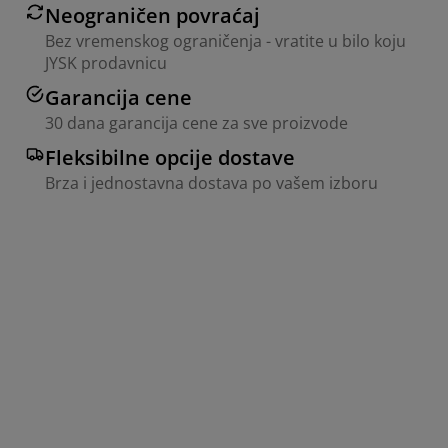
Neograničen povraćaj
Bez vremenskog ograničenja - vratite u bilo koju
JYSK prodavnicu
Garancija cene
30 dana garancija cene za sve proizvode
Fleksibilne opcije dostave
Brza i jednostavna dostava po vašem izboru