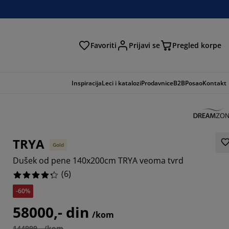
Favoriti
Prijavi se
Pregled korpe
ga
Inspiracija
Leci i katalozi
Prodavnice
B2B
Posao
Kontakt
TRYA
Gold
Dušek od pene 140x200cm TRYA veoma tvrd
(
6
)
-60%
3334%
58000,- din
/kom
144999,- /kom