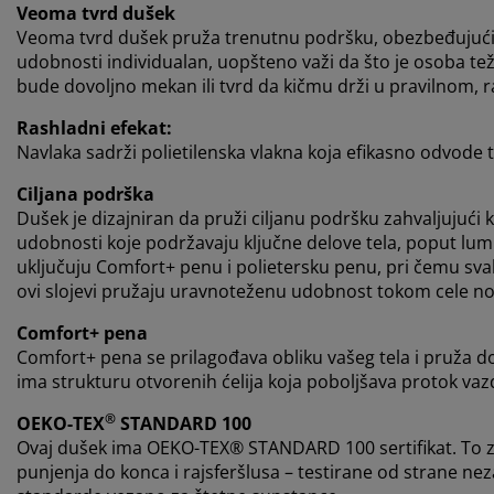
Veoma tvrd dušek
Veoma tvrd dušek pruža trenutnu podršku, obezbeđujući m
udobnosti individualan, uopšteno važi da što je osoba tež
bude dovoljno mekan ili tvrd da kičmu drži u pravilnom, 
Rashladni efekat:
Navlaka sadrži polietilenska vlakna koja efikasno odvode t
Ciljana podrška
Dušek je dizajniran da pruži ciljanu podršku zahvaljujući 
udobnosti koje podržavaju ključne delove tela, poput lumb
uključuju Comfort+ penu i polietersku penu, pri čemu sva
ovi slojevi pružaju uravnoteženu udobnost tokom cele no
Comfort+ pena
Comfort+ pena se prilagođava obliku vašeg tela i pruža do
ima strukturu otvorenih ćelija koja poboljšava protok va
®
OEKO-TEX
STANDARD 100
Ovaj dušek ima OEKO-TEX® STANDARD 100 sertifikat. To z
punjenja do konca i rajsferšlusa – testirane od strane ne