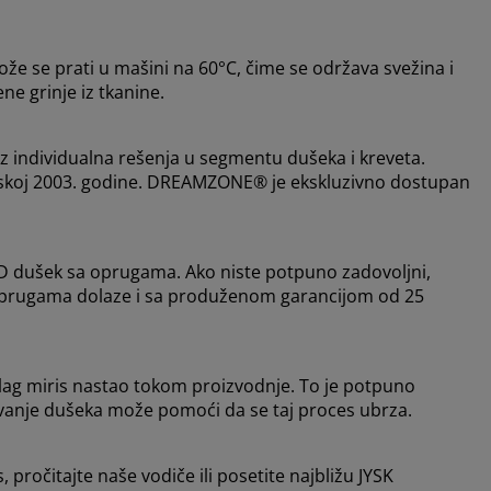
ože se prati u mašini na 60°C, čime se održava svežina i
ene grinje iz tkanine.
individualna rešenja u segmentu dušeka i kreveta.
Danskoj 2003. godine. DREAMZONE® je ekskluzivno dostupan
D dušek sa oprugama. Ako niste potpuno zadovoljni,
 oprugama dolaze i sa produženom garancijom od 25
blag miris nastao tokom proizvodnje. To je potpuno
avanje dušeka može pomoći da se taj proces ubrza.
, pročitajte naše vodiče ili posetite najbližu JYSK