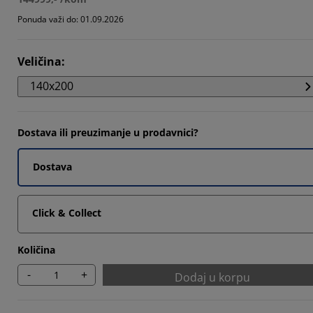
Ponuda važi do: 01.09.2026
Veličina
:
66664%
140x200
Dostava ili preuzimanje u prodavnici?
Dostava
Click & Collect
Količina
-
+
Dodaj u korpu