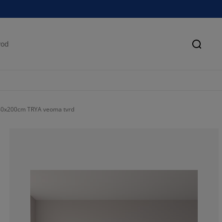
Pretra
40x200cm TRYA veoma tvrd
83.3333333333
0%