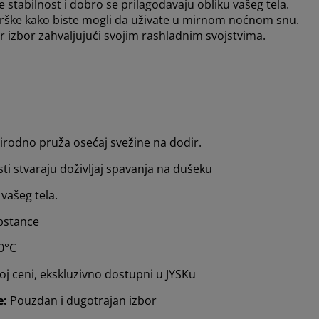
stabilnost i dobro se prilagođavaju obliku vašeg tela.
rške kako biste mogli da uživate u mirnom noćnom snu.
r izbor zahvaljujući svojim rashladnim svojstvima.
prirodno pruža osećaj svežine na dodir.
ti stvaraju doživljaj spavanja na dušeku
vašeg tela.
pstance
60°C
noj ceni, ekskluzivno dostupni u JYSKu
e:
Pouzdan i dugotrajan izbor