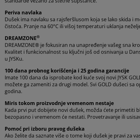
standarde vezano za štetne supstance.
Periva navlaka
Dušek ima navlaku sa rajsferšlusom koja se lako skida i m
čistoća. Pranje na 60°C ili višoj temperaturi uklanja neželj
®
DREAMZONE
DREAMZONE® je fokusiran na unapređenje vašeg sna kroz 
Kvalitet i funkcionalnost su ključni još od osnivanja u 
u JYSKu.
100 dana probnog korišćenja i 25 godina garancije
Imate 100 dana da isprobate kod kuće svoj novi JYSK GOL
možete ga zameniti za drugi model. Svi GOLD dušeci sa
godina.
Miris tokom proizvodnje vremenom nestaje
Kada prvi put dobijete novi dušek, možda ćete primetiti 
bezopasno i vremenom će nestati. Provetravanje ili usis
Pomoć pri izboru pravog dušeka
Ako želite da saznate više o tome koji dušek je pravi za vas