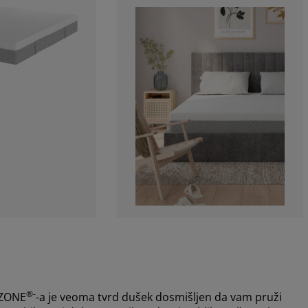
®-
MZONE
-a je veoma tvrd dušek dosmišljen da vam pruži