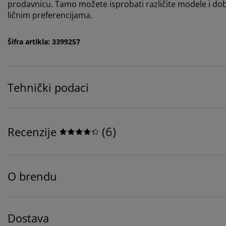
prodavnicu. Tamo možete isprobati različite modele i dob
ličnim preferencijama.
Šifra artikla: 3399257
Tehnički podaci
(
6
)
Recenzije
O brendu
Dostava