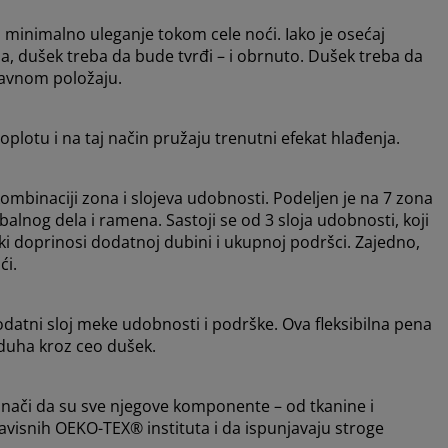
inimalno uleganje tokom cele noći. Iako je osećaj
a, dušek treba da bude tvrđi – i obrnuto. Dušek treba da
ravnom položaju.
oplotu i na taj način pružaju trenutni efekat hlađenja.
kombinaciji zona i slojeva udobnosti. Podeljen je na 7 zona
alnog dela i ramena. Sastoji se od 3 sloja udobnosti, koji
ki doprinosi dodatnoj dubini i ukupnoj podršci. Zajedno,
ći.
datni sloj meke udobnosti i podrške. Ova fleksibilna pena
zduha kroz ceo dušek.
nači da su sve njegove komponente – od tkanine i
zavisnih OEKO-TEX® instituta i da ispunjavaju stroge