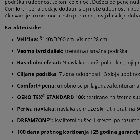
podršku i udobnost tokom cele noći. Dušeci od pene nude 
Comfort+ pena dodaje dodatni sloj meke udobnosti i pod
Ako vam je tokom noći često pretoplo, ovaj dušek je doba
Karakteristike
Veličina:
Š140xD200 cm. Visina: 28 cm
Veoma tvrd dušek:
trenutna i snažna podrška
Rashladni efekat:
Nnavlaka sadrži polietilen, koji 
Ciljana podrška:
7 zona udobnosti i 3 sloja udobnos
Comfort+ pena: u
dobno se prilagođava konturama 
®
OEKO-TEX
STANDARD 100:
testirano na štetne su
Periva navlaka:
navlaka se može skinuti i prati na 
®
DREAMZONE
:
kvalitetni dušeci i kreveti po razum
100 dana probnog korišćenja i 25 godina garancij