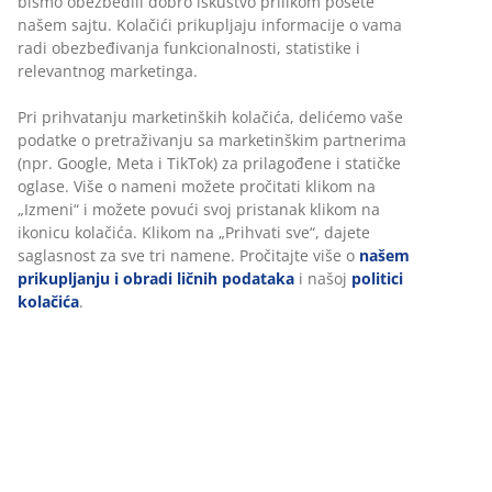
Naddušek sa jezgrom od AIR memorijske pene koja
smanjuje pritisak na telo. AIR memorijska pena se brzo
oblikuje tačno prema linijama tela, čak i u hladnijoj
sredini za spavanje. Periva navlaka. Visina: 4,5 cm.
120x200 cm
Šifra artikla: 3450746
Tehnički podaci
Recenzije
(
662
)