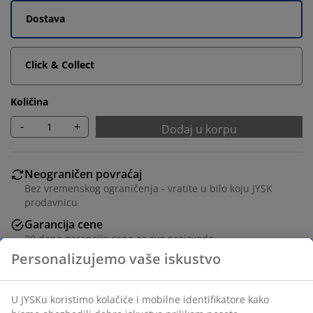
Dostava
Click & Collect
Količina
-
+
Dodaj u korpu
Neograničen povraćaj
Bez vremenskog ograničenja - vratite u bilo koju JYSK
prodavnicu
Garancija cene
30 dana garancija cene za sve proizvode
Fleksibilne opcije dostave
Brza i jednostavna dostava po vašem izboru