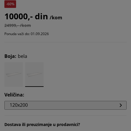
-60%
10000,- din
/kom
24999,- /kom
Ponuda važi do: 01.09.2026
Boja
:
bela
Veličina
:
120x200
Dostava ili preuzimanje u prodavnici?