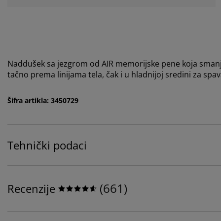
Naddušek sa jezgrom od AIR memorijske pene koja smanjuj
tačno prema linijama tela, čak i u hladnijoj sredini za spa
Šifra artikla: 3450729
Tehnički podaci
(
661
)
Recenzije