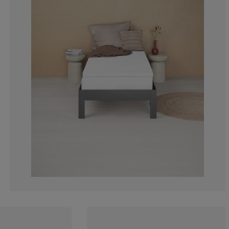
2.118003025718
1.664145234493
4.236006051437