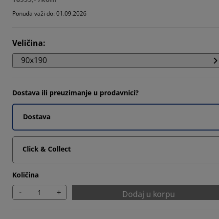
608%
Ponuda važi do: 01.09.2026
1922%
Veličina
:
216%
90x190
Dostava ili preuzimanje u prodavnici?
Dostava
Click & Collect
Količina
-
+
Dodaj u korpu