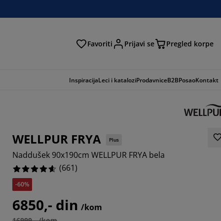
Favoriti
Prijavi se
Pregled korpe
ga
Inspiracija
Leci i katalozi
Prodavnice
B2B
Posao
Kontakt
WELLPUR FRYA
Plus
Naddušek 90x190cm WELLPUR FRYA bela
(
661
)
-60%
641%
6850,- din
/kom
457%
16999,- /kom