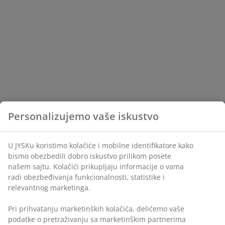
Personalizujemo vaše iskustvo
U JYSKu koristimo kolačiće i mobilne identifikatore kako
bismo obezbedili dobro iskustvo prilikom posete
našem sajtu. Kolačići prikupljaju informacije o vama
radi obezbeđivanja funkcionalnosti, statistike i
relevantnog marketinga.
Pri prihvatanju marketinških kolačića, delićemo vaše
podatke o pretraživanju sa marketinškim partnerima