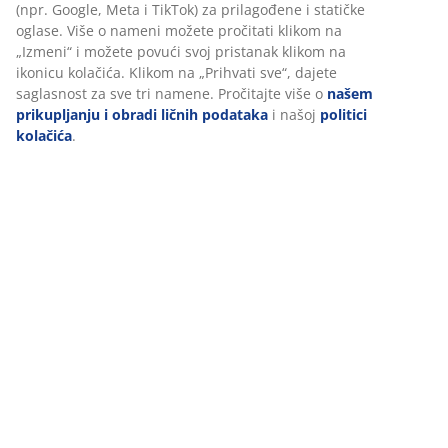
(npr. Google, Meta i TikTok) za prilagođene i statičke
oglase. Više o nameni možete pročitati klikom na
„Izmeni“ i možete povući svoj pristanak klikom na
ikonicu kolačića. Klikom na „Prihvati sve“, dajete
saglasnost za sve tri namene. Pročitajte više o
našem
prikupljanju i obradi ličnih podataka
i našoj
politici
kolačića
.