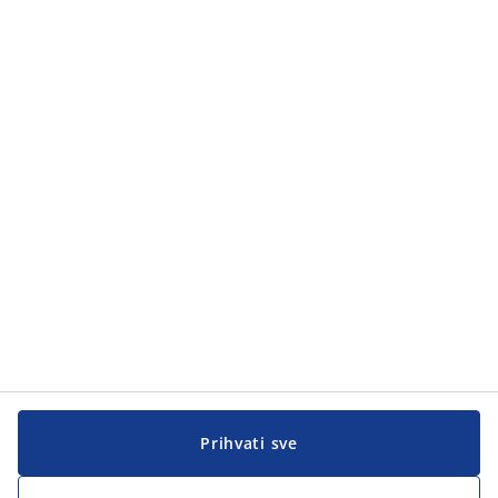
Kategorije
Kategorije
Korisnička služba
Korisnička služba
JYSK
JYSK
GLAVNA KANCELARIJA
Pratite JYSK
Prihvati sve