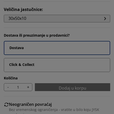
Veličina jastučnice
:
30x50x10
Dostava ili preuzimanje u prodavnici?
Dostava
Click & Collect
Količina
-
+
Dodaj u korpu
Neograničen povraćaj
Bez vremenskog ograničenja - vratite u bilo koju JYSK