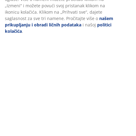
Dostava
„Izmeni“ i možete povući svoj pristanak klikom na
ikonicu kolačića. Klikom na „Prihvati sve“, dajete
saglasnost za sve tri namene. Pročitajte više o
našem
prikupljanju i obradi ličnih podataka
i našoj
politici
kolačića
.