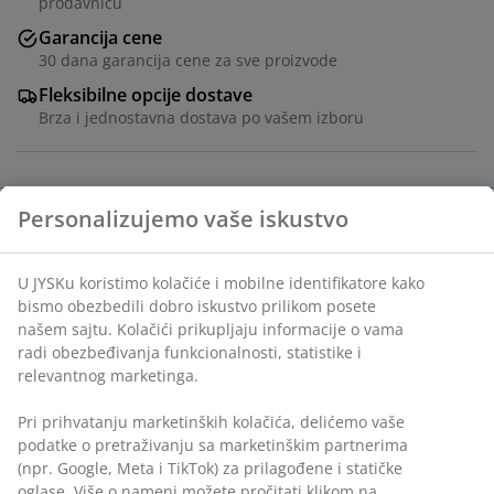
prodavnicu
Garancija cene
30 dana garancija cene za sve proizvode
Fleksibilne opcije dostave
Brza i jednostavna dostava po vašem izboru
Šifra artikla: 1053942
Personalizujemo vaše iskustvo
U JYSKu koristimo kolačiće i mobilne identifikatore kako
Tehnički podaci
bismo obezbedili dobro iskustvo prilikom posete
našem sajtu. Kolačići prikupljaju informacije o vama
radi obezbeđivanja funkcionalnosti, statistike i
relevantnog marketinga.
Recenzije
(
36
)
Pri prihvatanju marketinških kolačića, delićemo vaše
podatke o pretraživanju sa marketinškim partnerima
(npr. Google, Meta i TikTok) za prilagođene i statičke
oglase. Više o nameni možete pročitati klikom na