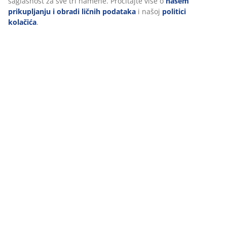
saglasnost za sve tri namene. Pročitajte više o
našem
prikupljanju i obradi ličnih podataka
i našoj
politici
kolačića
.