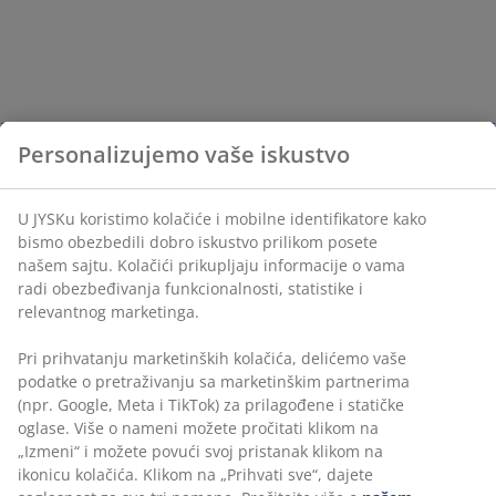
Personalizujemo vaše iskustvo
U JYSKu koristimo kolačiće i mobilne identifikatore kako
bismo obezbedili dobro iskustvo prilikom posete
našem sajtu. Kolačići prikupljaju informacije o vama
radi obezbeđivanja funkcionalnosti, statistike i
relevantnog marketinga.
Pri prihvatanju marketinških kolačića, delićemo vaše
podatke o pretraživanju sa marketinškim partnerima
(npr. Google, Meta i TikTok) za prilagođene i statičke
oglase. Više o nameni možete pročitati klikom na
„Izmeni“ i možete povući svoj pristanak klikom na
ikonicu kolačića. Klikom na „Prihvati sve“, dajete