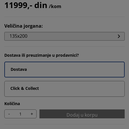
11999,- din
/kom
Veličina jorgana
:
135x200
Dostava ili preuzimanje u prodavnici?
Dostava
Click & Collect
Količina
-
+
Dodaj u korpu