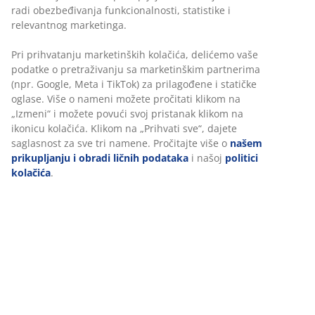
poliestersko paperje zadržava svoj volumen i
izolaciona svojstva. Meka navlaka od 100% pamučnog
batista. Gusto tkana navlaka smanjuje mogućnost za
prodiranje grinja. Periv na 60°C. Sa torbom.
Šifra artikla: 4045250
Tehnički podaci
Recenzije
(
334
)
Personalizujemo vaše iskustvo
O brendu
U JYSKu koristimo kolačiće i mobilne identifikatore kako bismo o
dobro iskustvo prilikom posete našem sajtu. Kolačići prikupljaju