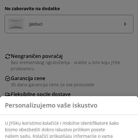
Ne zaboravite na dodatke
Jastuci
Neograničen povraćaj
Bez vremenskog ograničenja - vratite u bilo koju JYSK
prodavnicu
Garancija cene
30 dana garancija cene za sve proizvode
Fleksibilne opcije dostave
Brza i jednostavna dostava po vašem izboru
Antialergijski jorgan sa vlaknom 135x200 cm sa
jedinstvenim punjenjem od silikoniziranog
poliesterskog paperja (1300 g). Meko, lagano