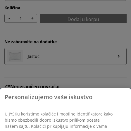
Količina
-
+
Dodaj u korpu
Ne zaboravite na dodatke
Jastuci
Neograničen povraćaj
Bez vremenskog ograničenja - vratite u bilo koju JYSK
prodavnicu
Garancija cene
30 dana garancija cene za sve proizvode
Fleksibilne opcije dostave
Brza i jednostavna dostava po vašem izboru