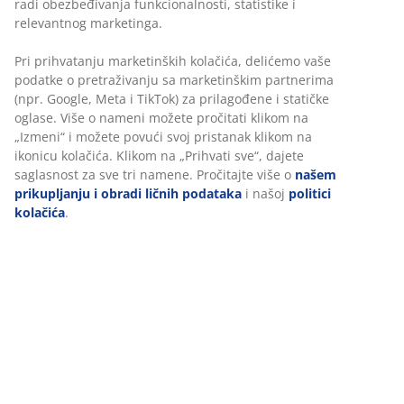
Jorgan sa vlaknom 135x200 cm sa prozračnim,
izolacionim punjenjem od silikoniziranog spiralnog
šupljeg vlakna (1000 g). Meka navlaka od 100%
poliesterskog mikrovlakna. Periv na 95°C. Sa torbom.
Šifra artikla: 4050950
Tehnički podaci
Recenzije
(
194
)