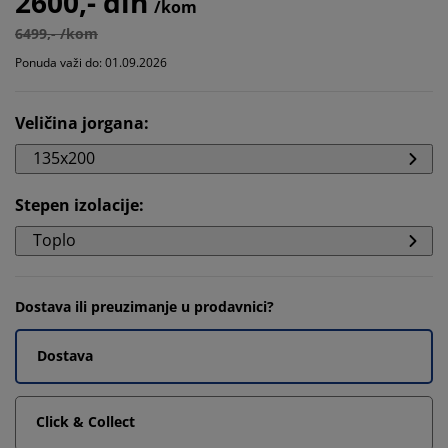
2600,- din
/kom
6499,- /kom
Ponuda važi do: 01.09.2026
Veličina jorgana
:
135x200
Stepen izolacije
:
Toplo
Dostava ili preuzimanje u prodavnici?
Dostava
Click & Collect