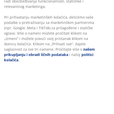
Jorgan sa vlaknom 200x220 cm sa prozračnim,
izolacionim punjenjem od silikoniziranog spiralnog
šupljeg vlakna (1630 g). Meka navlaka sa od 100%
poliesterskog mikrovlakna. Periv na 95°C. Sa torbom.
Šifra artikla: 4050985
Tehnički podaci
Recenzije
(
194
)
Personalizujemo vaše iskustvo