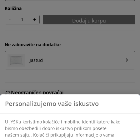
Količina
-
+
Dodaj u korpu
Ne zaboravite na dodatke
Jastuci
Neograničen povraćaj
Bez vremenskog ograničenja - vratite u bilo koju JYSK
prodavnicu
Garancija cene
30 dana garancija cene za sve proizvode
Fleksibilne opcije dostave
Brza i jednostavna dostava po vašem izboru