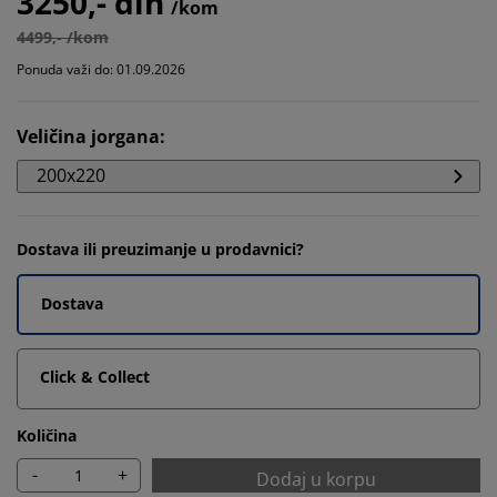
3250,- din
/kom
4499,- /kom
Ponuda važi do: 01.09.2026
Veličina jorgana
:
200x220
Dostava ili preuzimanje u prodavnici?
Dostava
Click & Collect
Količina
-
+
Dodaj u korpu