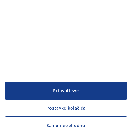
Kategorije
Korisnička služba
Korisnička služba
JYSK
JYSK
GLAVNA KANCELARIJA
Pratite JYSK
Prihvati sve
Postavke kolačića
Samo neophodno