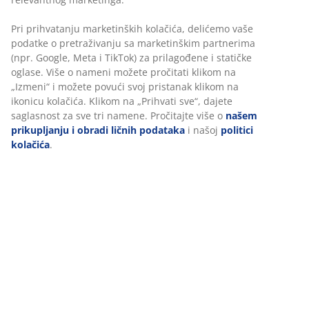
izolacionim punjenjem od silikoniziranog spiralnog
šupljeg vlakna (1300 g). Meka navlaka od 100%
Pri prihvatanju marketinških kolačića, delićemo vaše
poliesterskog mikrovlakna. Periv na 95°C.
podatke o pretraživanju sa marketinškim partnerima
(npr. Google, Meta i TikTok) za prilagođene i statičke
oglase. Više o nameni možete pročitati klikom na
Šifra artikla: 4015585
„Izmeni“ i možete povući svoj pristanak klikom na
ikonicu kolačića. Klikom na „Prihvati sve“, dajete
saglasnost za sve tri namene. Pročitajte više o
našem
prikupljanju i obradi ličnih podataka
i našoj
politici
Tehnički podaci
kolačića
.
Recenzije
(
1011
)
Dostava