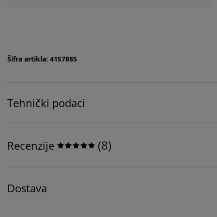
Šifra artikla: 4157885
Tehnički podaci
(
8
)
Recenzije
Dostava