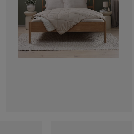
0%
0%
0%