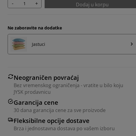
-
+
Dodaj u korpu
Ne zaboravite na dodatke
Jastuci
Neograničen povraćaj
Bez vremenskog ograničenja - vratite u bilo koju
JYSK prodavnicu
Garancija cene
30 dana garancija cene za sve proizvode
Fleksibilne opcije dostave
Brza i jednostavna dostava po vašem izboru