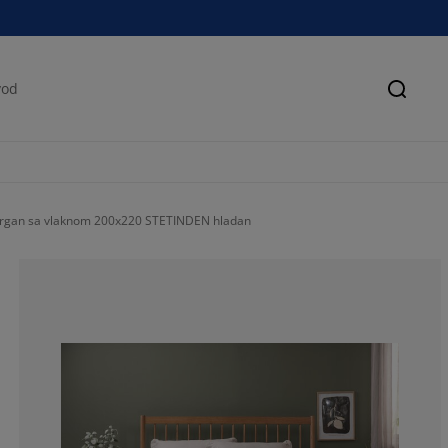
Pretra
organ sa vlaknom 200x220 STETINDEN hladan
87.5%
12.5%