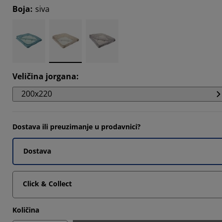
Boja
:
siva
Veličina jorgana
:
200x220
Dostava ili preuzimanje u prodavnici?
Dostava
Click & Collect
Količina