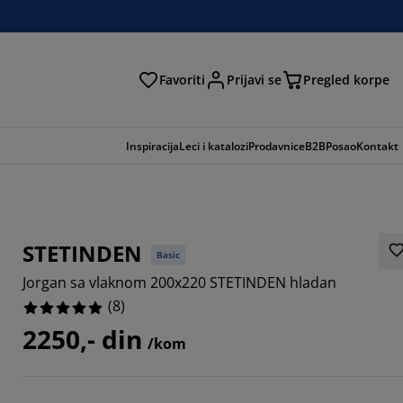
Favoriti
Prijavi se
Pregled korpe
ga
Inspiracija
Leci i katalozi
Prodavnice
B2B
Posao
Kontakt
STETINDEN
Basic
Jorgan sa vlaknom 200x220 STETINDEN hladan
(
8
)
2250,- din
/kom