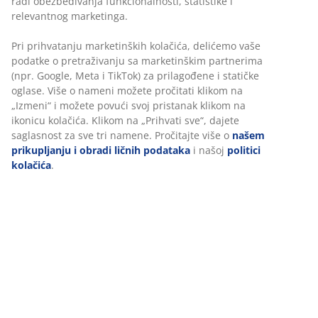
sastoji od 2 jorgana spojena dugmićima. Jorgani mogu
da se koriste zajedno ili odvojeno, u zavisnosti od
godišnjeg doba. Sa prozračnim, izolacionim punjenjem
od silikoniziranog spiralnog šupljeg vlakna (500/700 g).
Meka navlaka od 100% poliesterskog mikrovlakna. Periv
na 60°C.
Šifra artikla: 4050850
Tehnički podaci
Recenzije
(
305
)