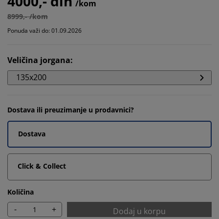
4000,- din
/kom
8999,- /kom
Ponuda važi do: 01.09.2026
Veličina jorgana
:
135x200
Dostava ili preuzimanje u prodavnici?
Dostava
Click & Collect
Količina
-
+
Dodaj u korpu