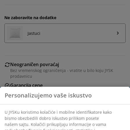
Ne zaboravite na dodatke
Jastuci
Neograničen povraćaj
Bez vremenskog ograničenja - vratite u bilo koju JYSK
prodavnicu
Garancija cene
30 dana garancija cene za sve proizvode
Fleksibilne opcije dostave
Brza i jednostavna dostava po vašem izboru
Praktičan jorgan za 4 godišnja doba 135x200 cm koji se