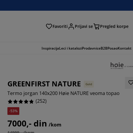
Favoriti
Prijavi se
Pregled korpe
ga
Inspiracija
Leci i katalozi
Prodavnice
B2B
Posao
Kontakt
GREENFIRST NATURE
Gold
Termo jorgan 140x200 Høie NATURE veoma topao
(
252
)
-53%
587%
7000,- din
/kom
7777%
14999,- /kom