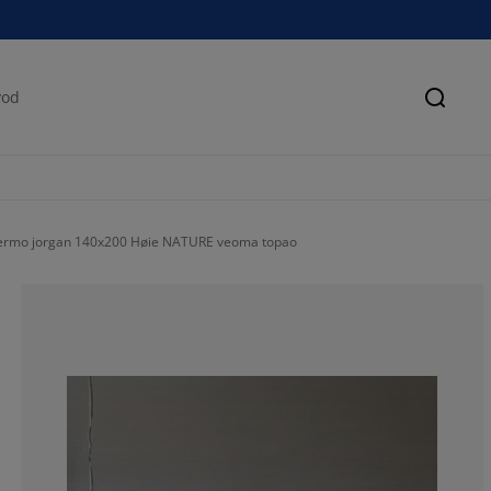
Pretra
ermo jorgan 140x200 Høie NATURE veoma topao
90.87301587301
2.777777777777