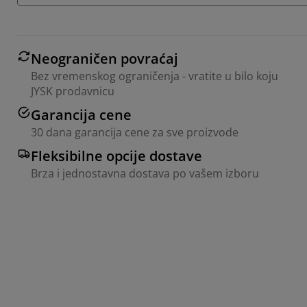
Neograničen povraćaj
Bez vremenskog ograničenja - vratite u bilo koju
JYSK prodavnicu
Garancija cene
30 dana garancija cene za sve proizvode
Fleksibilne opcije dostave
Brza i jednostavna dostava po vašem izboru