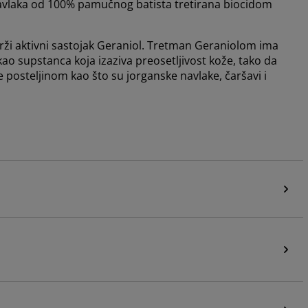
 navlaka od 100% pamučnog batista tretirana biocidom
rži aktivni sastojak Geraniol. Tretman Geraniolom ima
 kao supstanca koja izaziva preosetljivost kože, tako da
 posteljinom kao što su jorganske navlake, čaršavi i