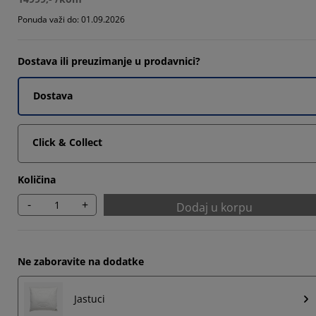
984%
Ponuda važi do: 01.09.2026
3968%
Dostava ili preuzimanje u prodavnici?
968%
Dostava
Click & Collect
Količina
-
+
Dodaj u korpu
Ne zaboravite na dodatke
Jastuci