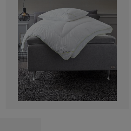
1.984126984126
0.396825396825
3.968253968253