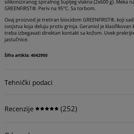
silikoniziranog spiralnog šupljeg vlakna (2x600 g). Meka
GREENFIRST®. Periv na 95°C. Sa torbom.
Ovaj proizvod je tretiran biocidom GREENFIRST®, koji sad
svojstva koja deluju protiv grinja. Geraniol je klasifikovan
treba izbegavati direktan kontakt sa kožom. Uvek prekrijte
jastučnice.
Šifra artikla: 4042950
Tehnički podaci
(
252
)
Recenzije