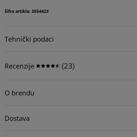
Šifra artikla: 3554423
Tehnički podaci
(
23
)
Recenzije
O brendu
Dostava