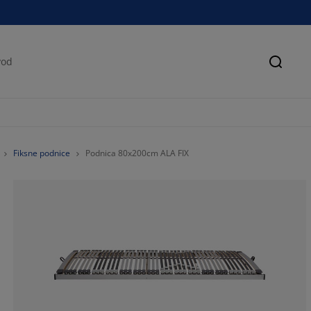
Pretra
Fiksne podnice
Podnica 80x200cm ALA FIX
82.6086956521
4.347826086956