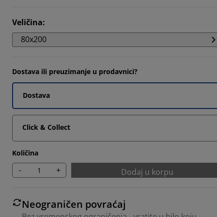
5215%
Veličina
:
80x200
3043%
Dostava ili preuzimanje u prodavnici?
Dostava
Click & Collect
Količina
-
+
Dodaj u korpu
Neograničen povraćaj
Bez vremenskog ograničenja - vratite u bilo koju