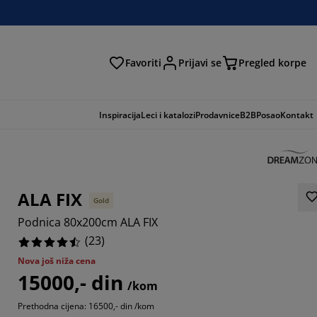
Favoriti
Prijavi se
Pregled korpe
ga
Inspiracija
Leci i katalozi
Prodavnice
B2B
Posao
Kontakt
ALA FIX
Gold
Podnica 80x200cm ALA FIX
(
23
)
Nova još niža cena
15000,- din
739%
/kom
Prethodna cijena: 16500,- din /kom
5215%