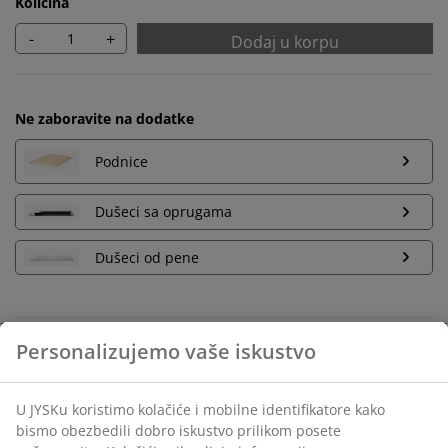
Količina
-
+
Dodaj u korpu
Ne zaboravite na dodatke
Podnice
Dušeci sa oprugama
Dušeci od pene
Neograničen povraćaj
Bez vremenskog ograničenja - vratite u bilo koju JYSK
prodavnicu
Garancija cene
30 dana garancija cene za sve proizvode