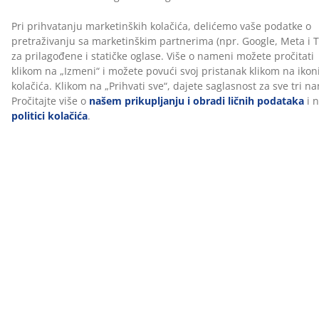
Recenzije
(
220
)
O brendu
Dostava