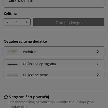
Click & Collect
Količina
-
+
Dodaj u korpu
Ne zaboravite na dodatke
Podnice
Dušeci sa oprugama
Dušeci od pene
Personalizujemo vaše iskustvo
Neograničen povraćaj
Bez vremenskog ograničenja - vratite u bilo koju JYSK
prodavnicu