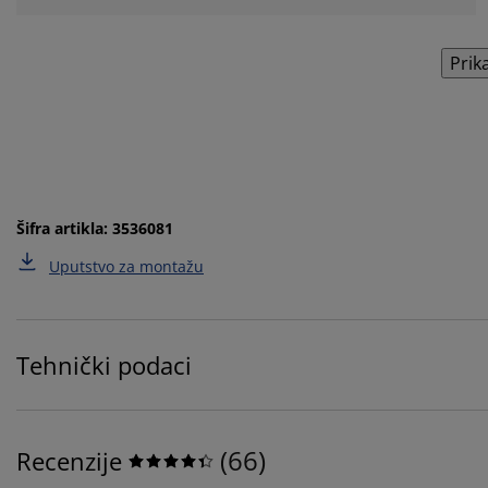
Prik
Šifra artikla: 3536081
Uputstvo za montažu
Tehnički podaci
(
66
)
Recenzije