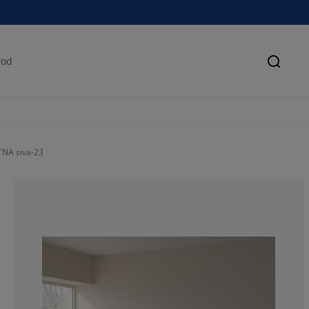
Pretra
TNA siva-23
63.6363636363
19.69696969696