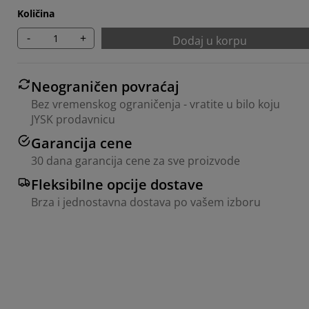
Količina
-
+
Dodaj u korpu
Neograničen povraćaj
Bez vremenskog ograničenja - vratite u bilo koju
JYSK prodavnicu
Garancija cene
30 dana garancija cene za sve proizvode
Fleksibilne opcije dostave
Brza i jednostavna dostava po vašem izboru