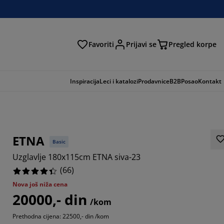
Favoriti
Prijavi se
Pregled korpe
ga
Inspiracija
Leci i katalozi
Prodavnice
B2B
Posao
Kontakt
ETNA
Basic
Uzglavlje 180x115cm ETNA siva-23
(
66
)
Nova još niža cena
20000,- din
6363%
/kom
Prethodna cijena: 22500,- din /kom
9695%