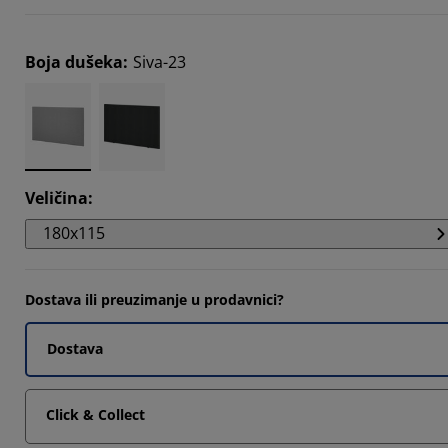
2121%
0303%
Boja dušeka
:
Siva-23
5151%
Veličina
:
180x115
Dostava ili preuzimanje u prodavnici?
Dostava
Click & Collect