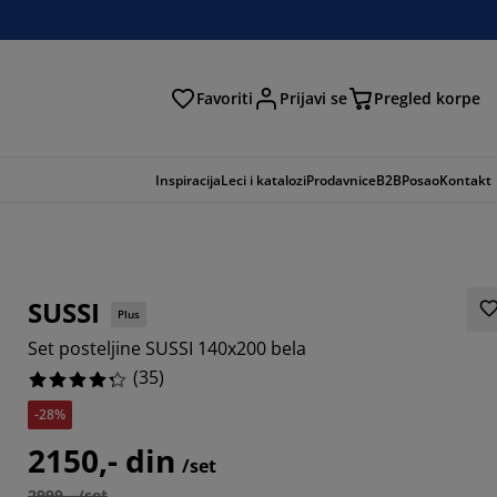
Favoriti
Prijavi se
Pregled korpe
ga
Inspiracija
Leci i katalozi
Prodavnice
B2B
Posao
Kontakt
SUSSI
Plus
Set posteljine SUSSI 140x200 bela
(
35
)
-28%
7143%
2150,- din
/set
1429%
2999,- /set