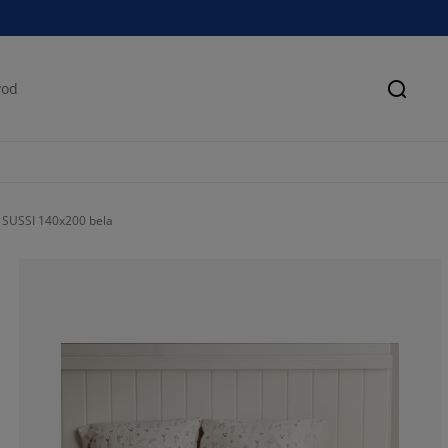
Pretra
e SUSSI 140x200 bela
71.4285714285
11.42857142857