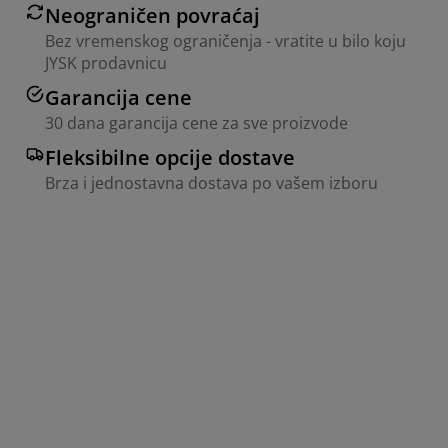
Neograničen povraćaj
Bez vremenskog ograničenja - vratite u bilo koju
JYSK prodavnicu
Garancija cene
30 dana garancija cene za sve proizvode
Fleksibilne opcije dostave
Brza i jednostavna dostava po vašem izboru