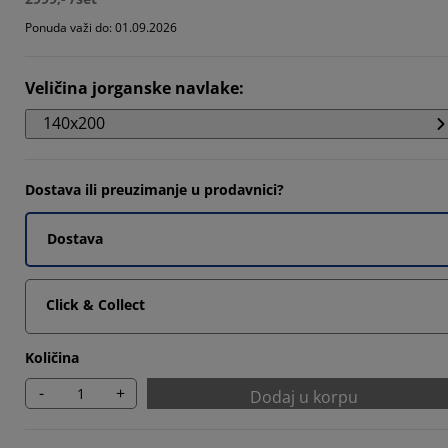
5714%
Ponuda važi do: 01.09.2026
Veličina jorganske navlake
:
1429%
140x200
Dostava ili preuzimanje u prodavnici?
Dostava
Click & Collect
Količina
-
+
Dodaj u korpu