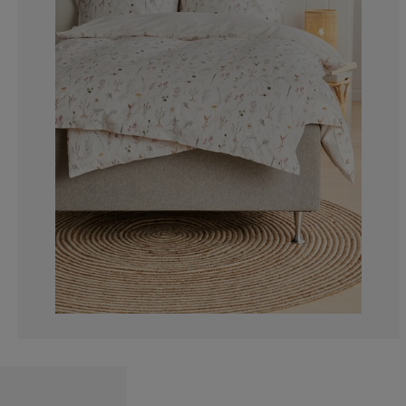
5.71428571428
0%
11.42857142857