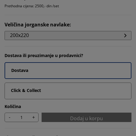
Prethodna cijena: 2500,- din /set
Veličina jorganske navlake
:
200x220
Dostava ili preuzimanje u prodavnici?
Dostava
Click & Collect
Količina
-
+
Dodaj u korpu