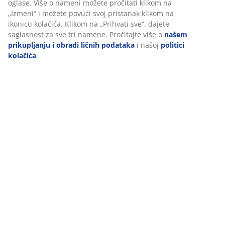
oglase. Više o nameni možete pročitati klikom na
„Izmeni“ i možete povući svoj pristanak klikom na
ikonicu kolačića. Klikom na „Prihvati sve“, dajete
Dostava
saglasnost za sve tri namene. Pročitajte više o
našem
prikupljanju i obradi ličnih podataka
i našoj
politici
kolačića
.