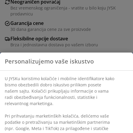
Neograničen povraćaj
Bez vremenskog ograničenja - vratite u bilo koju JYSK
prodavnicu
Garancija cene
30 dana garancija cene za sve proizvode
Fleksibilne opcije dostave
Brza i jednostavna dostava po vašem izboru
Personalizujemo vaše iskustvo
Šifra artikla: 1822282
U JYSKu koristimo kolačiće i mobilne identifikatore kako
bismo obezbedili dobro iskustvo prilikom posete
našem sajtu. Kolačići prikupljaju informacije o vama
Tehnički podaci
radi obezbeđivanja funkcionalnosti, statistike i
relevantnog marketinga.
Pri prihvatanju marketinških kolačića, delićemo vaše
Recenzije
podatke o pretraživanju sa marketinškim partnerima
(
20
)
(npr. Google, Meta i TikTok) za prilagođene i statičke