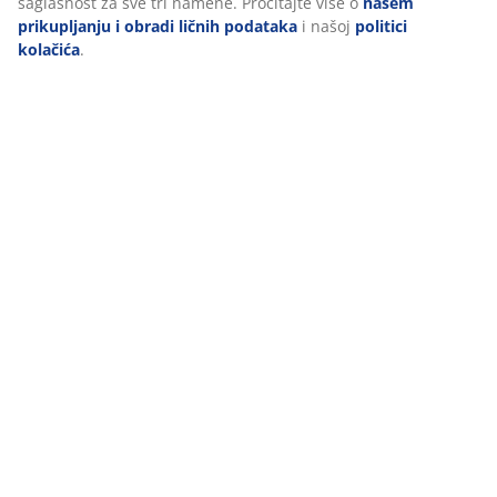
saglasnost za sve tri namene. Pročitajte više o
našem
prikupljanju i obradi ličnih podataka
i našoj
politici
kolačića
.
O brendu
Dostava