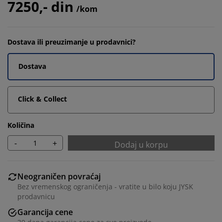
7250,- din
/kom
Dostava ili preuzimanje u prodavnici?
Dostava
Click & Collect
Količina
-
+
Dodaj u korpu
Neograničen povraćaj
Bez vremenskog ograničenja - vratite u bilo koju JYSK
prodavnicu
Garancija cene