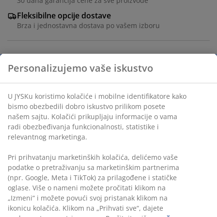
30 dana garancija cene za sve proizvode
Fleksibilne opcije dostave
Brza i jednostavna dostava po vašem izboru
Personalizujemo vaše iskustvo
Furnir drveta. Mogu da se slažu jedna na drugu.
Š47xV46xDub35 cm
U JYSKu koristimo kolačiće i mobilne identifikatore kako
Šifra artikla: 3630109
bismo obezbedili dobro iskustvo prilikom posete
našem sajtu. Kolačići prikupljaju informacije o vama
Uputstvo za montažu
radi obezbeđivanja funkcionalnosti, statistike i
relevantnog marketinga.
Pri prihvatanju marketinških kolačića, delićemo vaše
Tehnički podaci
podatke o pretraživanju sa marketinškim partnerima
(npr. Google, Meta i TikTok) za prilagođene i statičke
oglase. Više o nameni možete pročitati klikom na
„Izmeni“ i možete povući svoj pristanak klikom na
Recenzije
ikonicu kolačića. Klikom na „Prihvati sve“, dajete
(
11
)