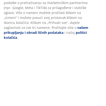
podatke o pretraživanju sa marketinškim partnerima
(npr. Google, Meta i TikTok) za prilagođene i statičke
oglase. Više o nameni možete pročitati klikom na
„Izmeni“ i možete povući svoj pristanak klikom na
ikonicu kolačića. Klikom na „Prihvati sve“, dajete
saglasnost za sve tri namene. Pročitajte više o
našem
prikupljanju i obradi ličnih podataka
i našoj
politici
kolačića
.