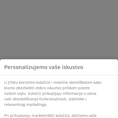
Personalizujemo vaše iskustvo
U JYSKu koristimo kolačiće i mobilne identifikatore kako
bismo obezbedili dobro iskustvo prilikom posete
našem sajtu. Kolačići prikupljaju informacije o vama
radi obezbeđivanja funkcionalnosti, statistike i
relevantnog marketinga.
Pri prihvatanju marketinških kolačića, delićemo vaše