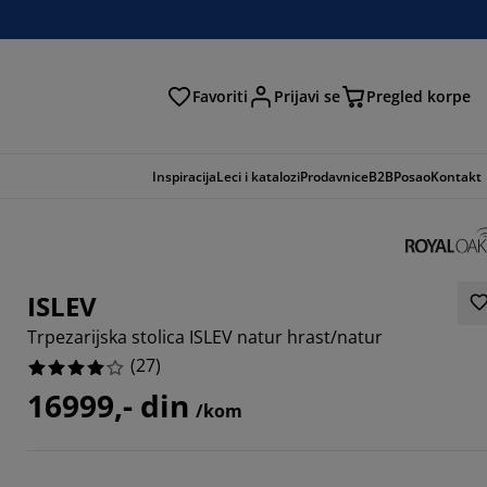
Favoriti
Prijavi se
Pregled korpe
ga
Inspiracija
Leci i katalozi
Prodavnice
B2B
Posao
Kontakt
ISLEV
Trpezarijska stolica ISLEV natur hrast/natur
(
27
)
16999,- din
/kom
5185%
5924%