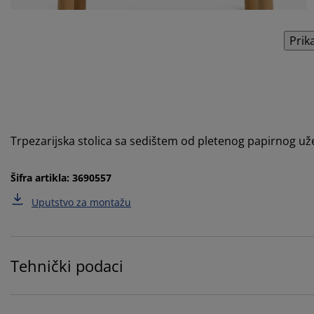
Prik
Trpezarijska stolica sa sedištem od pletenog papirnog už
Šifra artikla: 3690557
Uputstvo za montažu
Tehnički podaci