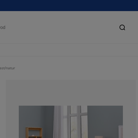
Pretra
ast/natur
51.8518518518
25.92592592592