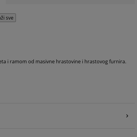
aži sve
eta i ramom od masivne hrastovine i hrastovog furnira.