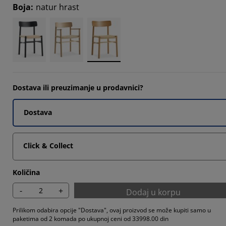
Boja
:
natur hrast
4066%
4066%
4066%
Dostava ili preuzimanje u prodavnici?
Dostava
Click & Collect
Količina
-
+
Dodaj u korpu
Prilikom odabira opcije "Dostava", ovaj proizvod se može kupiti samo u
paketima od 2 komada po ukupnoj ceni od 33998.00 din