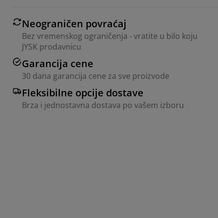
Neograničen povraćaj
Bez vremenskog ograničenja - vratite u bilo koju
JYSK prodavnicu
Garancija cene
30 dana garancija cene za sve proizvode
Fleksibilne opcije dostave
Brza i jednostavna dostava po vašem izboru