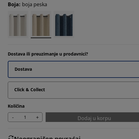
Boja
:
boja peska
4617%
6925%
6925%
Dostava ili preuzimanje u prodavnici?
Dostava
Click & Collect
Količina
-
+
Dodaj u korpu
Neograničen povraćaj