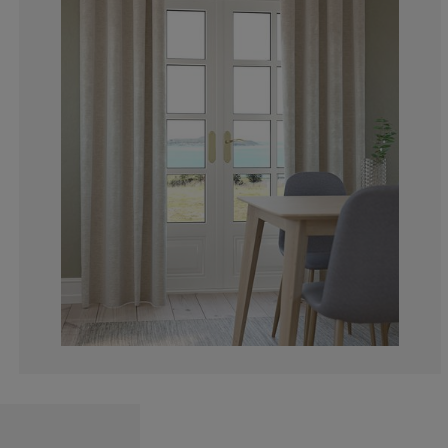
9.61538461538
7.692307692307
7.692307692307