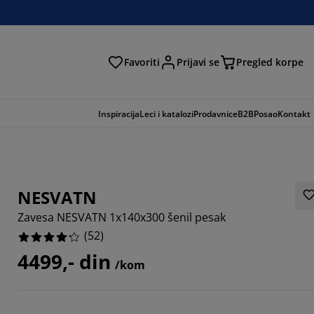
Favoriti
Prijavi se
Pregled korpe
ga
Inspiracija
Leci i katalozi
Prodavnice
B2B
Posao
Kontakt
NESVATN
Zavesa NESVATN 1x140x300 šenil pesak
(
52
)
4499,- din
/kom
3846%
1538%