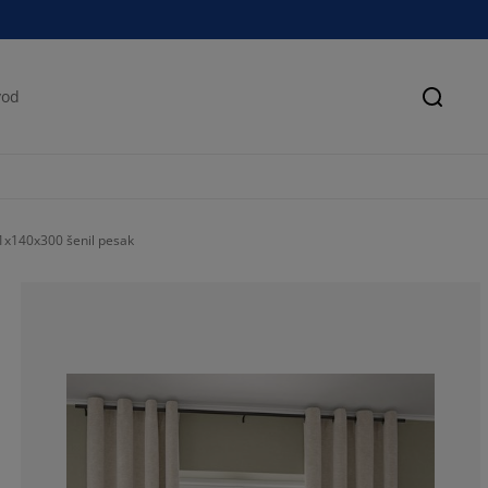
Pretra
x140x300 šenil pesak
63.4615384615
11.53846153846