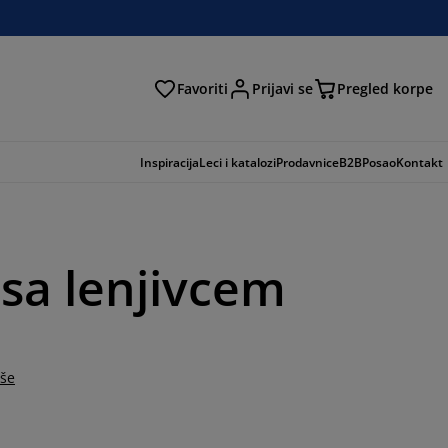
Favoriti
Prijavi se
Pregled korpe
ga
Inspiracija
Leci i katalozi
Prodavnice
B2B
Posao
Kontakt
 sa lenjivcem
iše