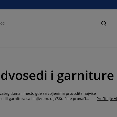
Pretra
dvosedi i garniture
 vašeg doma i mesto gde sa voljenima provodite najviše
d ili garnitura sa lenjivcem, u JYSKu ćete pronaći
Pročitajte v
k, imate prostranu dnevnu sobu i želite garnituru
im sofama koje su podesive i mogu se nadograđivati po