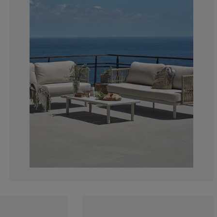
0%
0%
0%