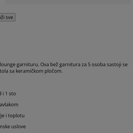
aži sve
lounge garnituru. Ova bež garnitura za 5 osoba sastoji se
stola sa keramičkom pločom.
 i 1 sto
navlakom
e i toplotu
enske uslove