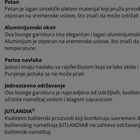
Petan
Petan je lagan sintetički pleteni materijal koji pruža prir
otporan na vremenske uslove, što znači da može izdržati
Aluminijumski okvir
Ova lounge garnitura ima elegantan i lagan aluminijumski 
Aluminijum je otporan na vremenske uslove, što znači da
temperature.
Periva navlaka
Jastuci imaju navlaku sa rajsferšlusom koja se lako skida i
Punjenje jastuka se ne može prati.
Jednostavno održavanje
Ova lounge garnitura je napravljena od izdržljivih, kvalit
očistite nameštaj vodom i blagom sapunicom.
®
JUTLANDIA
Kvalitetni baštenski proizvodi koji kombinuju savremeni d
baštenskog nameštaja JUTLANDIA® ne zahteva održavanje, 
baštenski nameštaj.