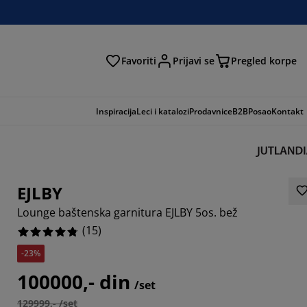
Favoriti
Prijavi se
Pregled korpe
ga
Inspiracija
Leci i katalozi
Prodavnice
B2B
Posao
Kontakt
EJLBY
Lounge baštenska garnitura EJLBY 5os. bež
(
15
)
-23%
100000,- din
/set
129999,- /set