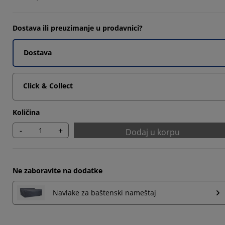
Dostava ili preuzimanje u prodavnici?
Dostava
Click & Collect
Količina
-
+
Dodaj u korpu
Ne zaboravite na dodatke
Navlake za baštenski nameštaj