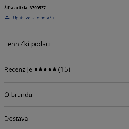
Šifra artikla: 3700537
Uputstvo za montažu
Tehnički podaci
(
15
)
Recenzije
O brendu
Dostava