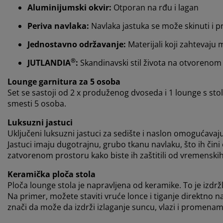
Aluminijumski okvir:
Otporan na rđu i lagan
Periva navlaka:
Navlaka jastuka se može skinuti i p
Jednostavno održavanje:
Materijali koji zahtevaju 
®
JUTLANDIA
:
Skandinavski stil života na otvorenom
Lounge garnitura za 5 osoba
Set se sastoji od 2 x produženog dvoseda i 1 lounge s s
smesti 5 osoba.
Luksuzni jastuci
Uključeni luksuzni jastuci za sedište i naslon omogućavaj
Jastuci imaju dugotrajnu, grubo tkanu navlaku, što ih čini
zatvorenom prostoru kako biste ih zaštitili od vremenskih u
Keramička ploča stola
Ploča lounge stola je napravljena od keramike. To je izdržlj
Na primer, možete staviti vruće lonce i tiganje direktno
znači da može da izdrži izlaganje suncu, vlazi i promena