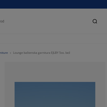
Pretra
niture
Lounge baštenska garnitura EJLBY 5os. bež
80%
20%