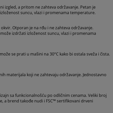
odni izgled, a pritom ne zahteva održavanje. Petan je
 izloženost suncu, vlazi i promenama temperature.
okvir. Otporan je na rđu i ne zahteva održavanje.
 može izdržati izloženost suncu, vlazi i promenama
 može se prati u mašini na 30°C kako bi ostala sveža i čista.
etnih materijala koji ne zahtevaju održavanje. Jednostavno
izajn sa funkcionalnošću po odličnim cenama. Veliki broj
a brend takođe nudi i FSC™ sertifikovani drveni