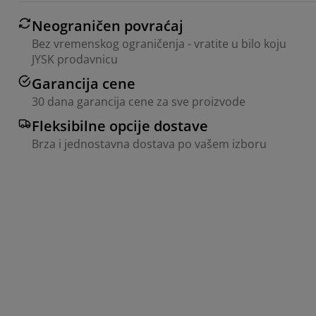
Neograničen povraćaj
Bez vremenskog ograničenja - vratite u bilo koju
JYSK prodavnicu
Garancija cene
30 dana garancija cene za sve proizvode
Fleksibilne opcije dostave
Brza i jednostavna dostava po vašem izboru