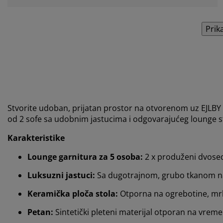
Prik
Stvorite udoban, prijatan prostor na otvorenom uz EJLBY 
od 2 sofe sa udobnim jastucima i odgovarajućeg lounge 
Karakteristike
Lounge garnitura za 5 osoba:
2 x produženi dvosed
Luksuzni jastuci:
Sa dugotrajnom, grubo tkanom 
Keramička ploča stola:
Otporna na ogrebotine, mrlj
Petan:
Sintetički pleteni materijal otporan na vrem