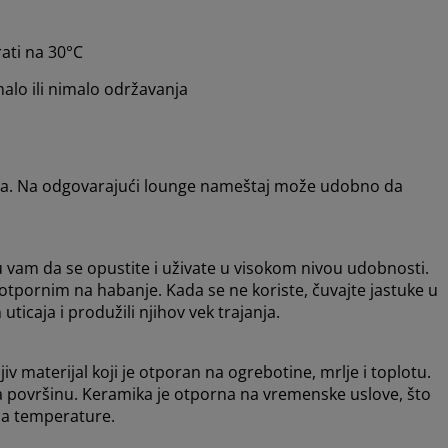
rati na 30°C
malo ili nimalo održavanja
tola. Na odgovarajući lounge nameštaj može udobno da
u vam da se opustite i uživate u visokom nivou udobnosti.
 otpornim na habanje. Kada se ne koriste, čuvajte jastuke u
ticaja i produžili njihov vek trajanja.
iv materijal koji je otporan na ogrebotine, mrlje i toplotu.
 na površinu. Keramika je otporna na vremenske uslove, što
ma temperature.