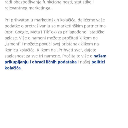
radi obezbeđivanja funkcionalnosti, statistike i
relevantnog marketinga.
Pri prihvatanju marketinških kolačića, delićemo vaše
podatke o pretraživanju sa marketinškim partnerima
(npr. Google, Meta i TikTok) za prilagođene i statičke
oglase. Više o nameni možete pročitati klikom na
„Izmeni“ i možete povući svoj pristanak klikom na
ikonicu kolačića. Klikom na „Prihvati sve“, dajete
saglasnost za sve tri namene. Pročitajte više o
našem
prikupljanju i obradi ličnih podataka
i našoj
politici
kolačića
.