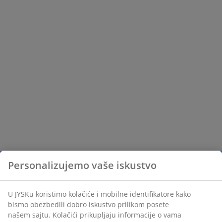
Personalizujemo vaše iskustvo
U JYSKu koristimo kolačiće i mobilne identifikatore kako
bismo obezbedili dobro iskustvo prilikom posete
našem sajtu. Kolačići prikupljaju informacije o vama