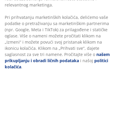
Produženi dvosed od tkanine. Sedište i naslon od pene.
Noge od masivnog drveta. Š170xV82xDub81 cm
Šifra artikla: 3670069
Uputstvo za montažu
Tehnički podaci
Recenzije
(
118
)
Personalizujemo vaše iskustvo
Dostava