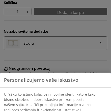
Količina
-
+
Dodaj u korpu
Ne zaboravite na dodatke
Stočići
Neograničen povraćaj
Bez vremenskog ograničenja - vratite u bilo koju JYSK
prodavnicu
Garancija cene
30 dana garancija cene za sve proizvode
Fleksibilne opcije dostave
Brza i jednostavna dostava po vašem izboru