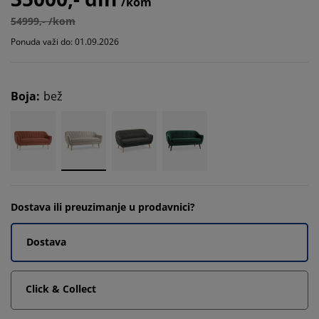
/kom
54999,- /kom
Ponuda važi do: 01.09.2026
Boja
:
bež
Dostava ili preuzimanje u prodavnici?
Dostava
Click & Collect