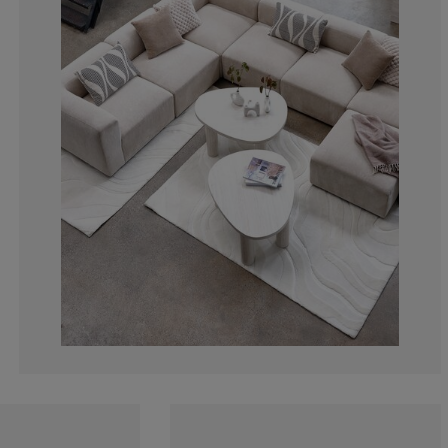
6%
8%
2%