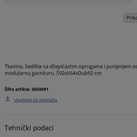
Prik
Tkanina. Sedište sa džepićastim oprugama i punjenjem od
modularnu garnituru. Š92xV64xDub92 cm
Šifra artikla: 3650091
Uputstvo za montažu
Tehnički podaci