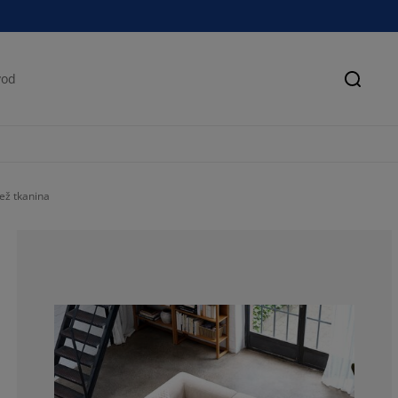
Pretra
ež tkanina
78%
6%