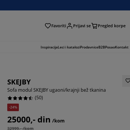
Favoriti
Prijavi se
Pregled korpe
ga
Inspiracija
Leci i katalozi
Prodavnice
B2B
Posao
Kontakt
SKEJBY
Sofa modul SKEJBY ugaoni/krajnji bež tkanina
(
50
)
-24%
25000,- din
/kom
32999,- /kom