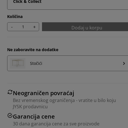
Click & Collect
Količina
-
+
Dodaj u korpu
Ne zaboravite na dodatke
Stočići
Neograničen povraćaj
Bez vremenskog ograničenja - vratite u bilo koju
JYSK prodavnicu
Garancija cene
30 dana garancija cene za sve proizvode