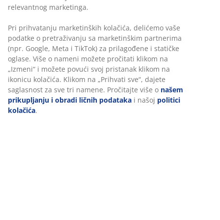
Trosed od tkanine. Sedište i naslon od pene. Noge od
masivnog drveta. Š200xV80xDub80 cm
Šifra artikla: 3690340
Uputstvo za montažu
Tehnički podaci
Recenzije
(
122
)
Dostava
Personalizujemo vaše iskustvo