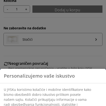
Količina
-
+
Dodaj u korpu
Ne zaboravite na dodatke
Stočići
Neograničen povraćaj
Bez vremenskog ograničenja - vratite u bilo koju JYSK
prodavnicu
Garancija cene
30 dana garancija cene za sve proizvode
Fleksibilne opcije dostave
Brza i jednostavna dostava po vašem izboru