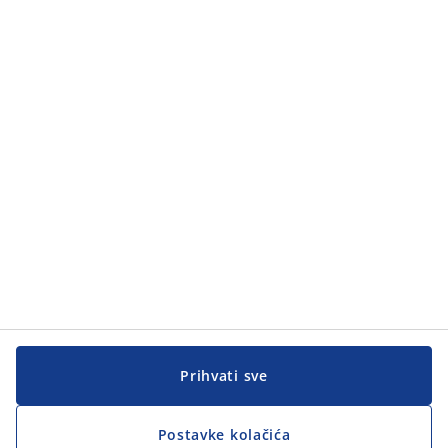
Kategorije
Kategorije
Korisnička služba
Korisnička služba
JYSK
JYSK
GLAVNA KANCELARIJA
Pratite JYSK
Prihvati sve
Postavke kolačića