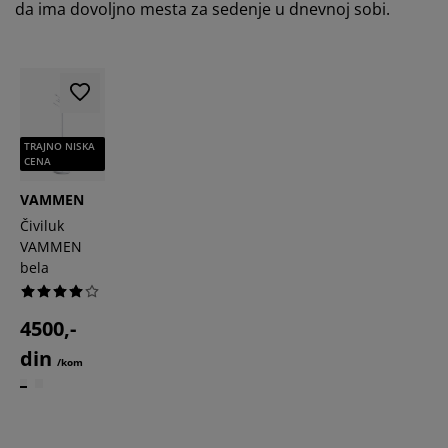
da ima dovoljno mesta za sedenje u dnevnoj sobi.
TRAJNO NISKA
CENA
VAMMEN
Čiviluk
VAMMEN
bela
4500,-
din
/kom