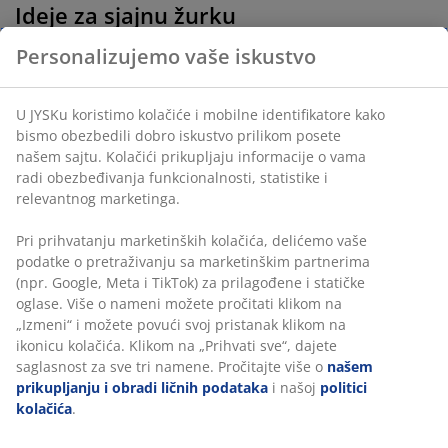
Ideje za sjajnu žurku
Personalizujemo vaše iskustvo
Kod Evrovizije je sve u izgledu - krekirajte glamurozan
izgled sa sjanim dekoracijama koje sjaje i svetlucaju.
U JYSKu koristimo kolačiće i mobilne identifikatore kako
bismo obezbedili dobro iskustvo prilikom posete
našem sajtu. Kolačići prikupljaju informacije o vama
Na Evrovizijskoj žurci niko ne očekuje večeru od
radi obezbeđivanja funkcionalnosti, statistike i
nekoliko jela. Umesto toga, samo pripremite ukusne
relevantnog marketinga.
grickalice i hladna pića!
Pri prihvatanju marketinških kolačića, delićemo vaše
podatke o pretraživanju sa marketinškim partnerima
(npr. Google, Meta i TikTok) za prilagođene i statičke
Evrovizijsko glasanje nije samo za žiri
oglase. Više o nameni možete pročitati klikom na
„Izmeni“ i možete povući svoj pristanak klikom na
ikonicu kolačića. Klikom na „Prihvati sve“, dajete
Napravite zabavnu igru od glasanja za vaše favorite
saglasnost za sve tri namene. Pročitajte više o
našem
tokom večeri. Dok različiti izvođači izvode svoje pesme,
prikupljanju i obradi ličnih podataka
i našoj
politici
vi i vaši gosti možete davati svojih 12 bodova
kolačića
.
favoritima, i na kraju vidite ko je bio najbliži da pogodi
pravog pobednika!