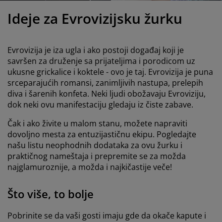
ega i zaštita nameštaja
poljna rasveta
aršavi
amovi kreveta
asveta
Ideje za Evrovizijsku žurku
ampovanje
rmari
aze kreveta sa prostorom za odlaganje
omaćinstvo
Evrovizija je iza ugla i ako postoji događaj koji je
ameštaj za spavaću sobu
odnice
ečja soba
savršen za druženje sa prijateljima i porodicom uz
ukusne grickalice i koktele - ovo je taj. Evrovizija je puna
ečji dušeci
eš
srceparajućih romansi, zanimljivih nastupa, prelepih
diva i šarenih konfeta. Neki ljudi obožavaju Evroviziju,
čji kreveti
dok neki ovu manifestaciju gledaju iz čiste zabave.
Čak i ako živite u malom stanu, možete napraviti
dovoljno mesta za entuzijastičnu ekipu. Pogledajte
našu listu neophodnih dodataka za ovu žurku i
praktičnog nameštaja i prepremite se za možda
najglamuroznije, a možda i najkičastije veče!
Što više, to bolje
Pobrinite se da vaši gosti imaju gde da okače kapute i