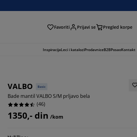
Favoriti
Prijavi se
Pregled korpe
ga
Inspiracija
Leci i katalozi
Prodavnice
B2B
Posao
Kontakt
VALBO
Basic
Bade mantil VALBO S/M prljavo bela
(
46
)
1350,- din
/kom
6086%
6086%