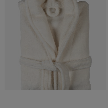
2.173913043478
0%
6.52173913043