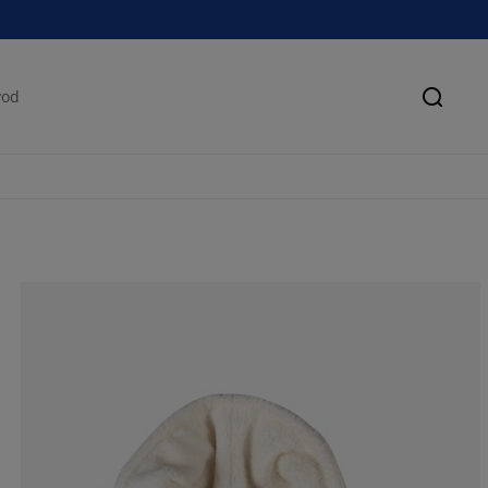
Pretra
73.9130434782
17.39130434782