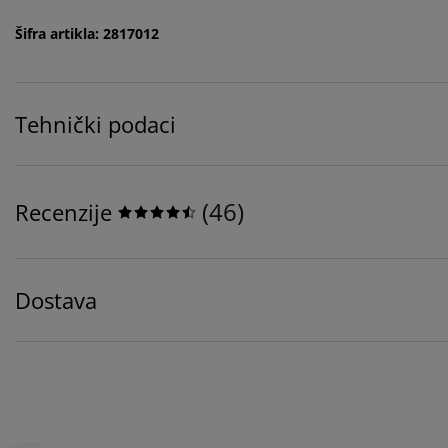
Šifra artikla: 2817012
Tehnički podaci
(
46
)
Recenzije
Dostava