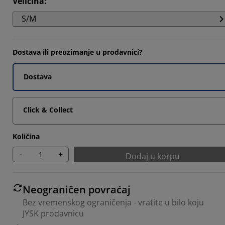
Veličina
:
2608%
S/M
4782%
Dostava ili preuzimanje u prodavnici?
Dostava
Click & Collect
Količina
-
+
Dodaj u korpu
Neograničen povraćaj
Bez vremenskog ograničenja - vratite u bilo koju
JYSK prodavnicu