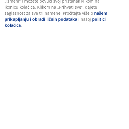
U JYSKu koristimo kolačiće i mobilne identifikatore kako bismo
obezbedili dobro iskustvo prilikom posete našem sajtu. Kolačići
prikupljaju informacije o vama radi obezbeđivanja
funkcionalnosti, statistike i relevantnog marketinga.
Pri prihvatanju marketinških kolačića, delićemo vaše podatke o
pretraživanju sa marketinškim partnerima (npr. Google, Meta i
TikTok) za prilagođene i statičke oglase. Više o nameni možete
pročitati klikom na „Izmeni“ i možete povući svoj pristanak
klikom na ikonicu kolačića. Klikom na „Prihvati sve“, dajete
saglasnost za sve tri namene. Pročitajte više o
našem
prikupljanju i obradi ličnih podataka
i našoj
politici kolačića
.