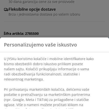
30 dana garancija cene za sve proizvode
Fleksibilne opcije dostave
Brza i jednostavna dostava po vašem izboru
Šifra artikla: 2785500
Tehnički podaci
Recenzije
(
10
)
Personalizujemo vaše iskustvo
Dostava