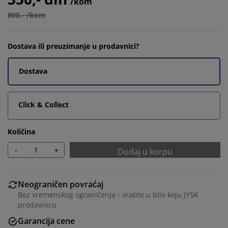
/kom
800,- /kom
Dostava ili preuzimanje u prodavnici?
Dostava
Click & Collect
Količina
-
+
Dodaj u korpu
Neograničen povraćaj
Bez vremenskog ograničenja - vratite u bilo koju JYSK
prodavnicu
Garancija cene