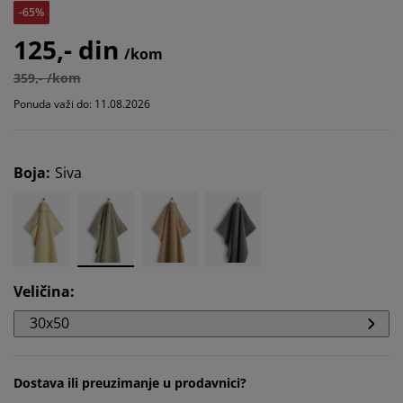
-65%
125,- din
/kom
359,- /kom
Ponuda važi do: 11.08.2026
Boja
:
Siva
Veličina
:
30x50
Dostava ili preuzimanje u prodavnici?