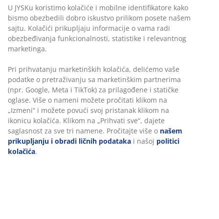
bismo obezbedili dobro iskustvo prilikom posete
našem sajtu. Kolačići prikupljaju informacije o vama
Neograničen povraćaj
radi obezbeđivanja funkcionalnosti, statistike i
Bez vremenskog ograničenja - vratite u bilo koju JYSK
relevantnog marketinga.
prodavnicu
Garancija cene
Pri prihvatanju marketinških kolačića, delićemo vaše
30 dana garancija cene za sve proizvode
podatke o pretraživanju sa marketinškim partnerima
(npr. Google, Meta i TikTok) za prilagođene i statičke
Fleksibilne opcije dostave
oglase. Više o nameni možete pročitati klikom na
Brza i jednostavna dostava po vašem izboru
„Izmeni“ i možete povući svoj pristanak klikom na
ikonicu kolačića. Klikom na „Prihvati sve“, dajete
saglasnost za sve tri namene. Pročitajte više o
našem
prikupljanju i obradi ličnih podataka
i našoj
politici
Šifra artikla: 2140342
kolačića
.
Tehnički podaci
Recenzije