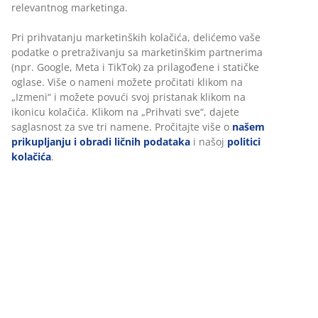
Fleksibilne opcije dostave
Brza i jednostavna dostava po vašem izboru
Šifra artikla: 2139042
Tehnički podaci
Recenzije
(
9
)
Personalizujemo vaše iskustvo
Dostava
U JYSKu koristimo kolačiće i mobilne identifikatore kako bismo o
dobro iskustvo prilikom posete našem sajtu. Kolačići prikupljaju