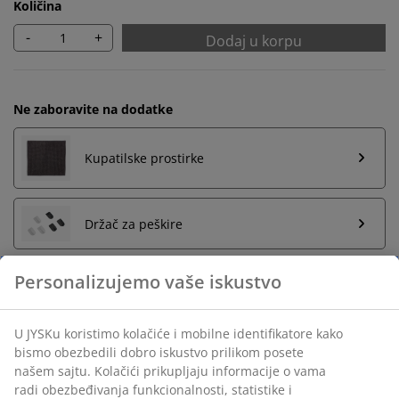
Količina
-
+
Dodaj u korpu
Ne zaboravite na dodatke
Kupatilske prostirke
Držač za peškire
Neograničen povraćaj
Bez vremenskog ograničenja - vratite u bilo koju JYSK
prodavnicu
Garancija cene
30 dana garancija cene za sve proizvode