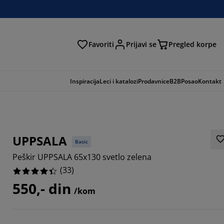
Favoriti
Prijavi se
Pregled korpe
ga
Inspiracija
Leci i katalozi
Prodavnice
B2B
Posao
Kontakt
UPPSALA
Basic
Peškir UPPSALA 65x130 svetlo zelena
(
33
)
550,- din
/kom
697%
2121%