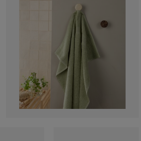
9.09090909090
3.030303030303
6.060606060606