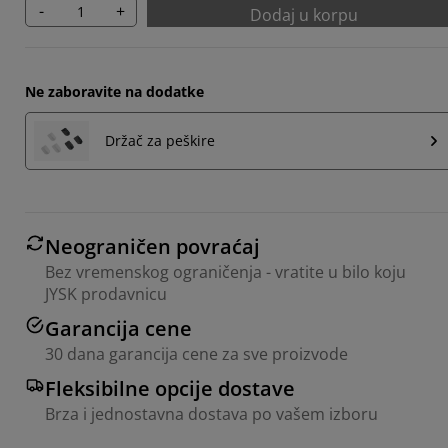
-
+
Dodaj u korpu
Ne zaboravite na dodatke
Držač za peškire
Neograničen povraćaj
Bez vremenskog ograničenja - vratite u bilo koju
JYSK prodavnicu
Garancija cene
30 dana garancija cene za sve proizvode
Fleksibilne opcije dostave
Brza i jednostavna dostava po vašem izboru