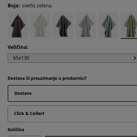
Boja
:
svetlo zelena
9092%
0303%
0606%
Veličina
:
65x130
Dostava ili preuzimanje u prodavnici?
Dostava
Click & Collect
Količina